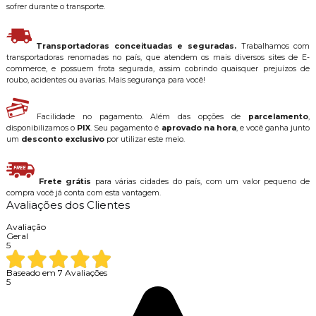
sofrer durante o transporte.
Transportadoras conceituadas e seguradas.
Trabalhamos com
transportadoras renomadas no país, que atendem os mais diversos sites de E-
commerce, e possuem frota segurada, assim cobrindo quaisquer prejuízos de
roubo, acidentes ou avarias. Mais segurança para você!
Facilidade no pagamento. Além das opções de
parcelamento
,
disponibilizamos o
PIX
. Seu pagamento é
aprovado na hora
, e você ganha junto
um
desconto exclusivo
por utilizar este meio.
Frete grátis
para várias cidades do país, com um valor pequeno de
compra você já conta com esta vantagem.
Avaliações dos Clientes
Avaliação
Geral
5
Baseado em
7
Avaliações
5