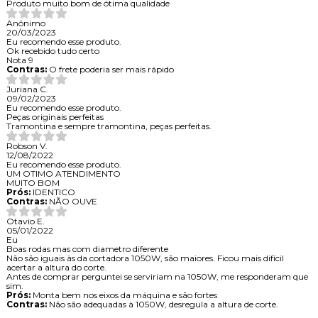
Produto muito bom de ótima qualidade
Anônimo
20/03/2023
Eu recomendo esse produto.
Ok recebido tudo certo
Nota 9
Contras:
O frete poderia ser mais rápido
Juriana C.
09/02/2023
Eu recomendo esse produto.
Peças originais perfeitas
Tramontina e sempre tramontina, peças perfeitas.
Robson V.
12/08/2022
Eu recomendo esse produto.
UM OTIMO ATENDIMENTO
MUITO BOM
Prós:
IDENTICO
Contras:
NÃO OUVE
Otavio E.
05/01/2022
Eu
Boas rodas mas com diametro diferente
Não são iguais às da cortadora 1050W, são maiores. Ficou mais difícil
acertar a altura do corte.
Antes de comprar perguntei se serviriam na 1050W, me responderam que
sim.
Prós:
Monta bem nos eixos da máquina e são fortes
Contras:
Não são adequadas à 1050W, desregula a altura de corte.