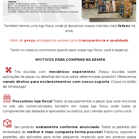
Também temos uma loja física, onde já deixamos nossos clientes mais
felizes
há
anos.
Além de
preço
, entregamos valores como
transparência e qualidade
.
Tanto no nosso e-commerce quanto para nossa loja física, você é especial.
MOTIVOS PARA COMPRAR NA KEMPA
Tira dúvidas com
mecânicos experientes
: Possui dúvidas sobre
aplicações de peças ou detalhes técnicos sobre determinado produto? Oferecemos
canais diretos para esclarecimentos com nosso suporte
. Clique no botão
de WhatsApp!
Possuímos loja física!
Todos os equipamentos e peças que você encontra
no site, são comercializados também em nossa loja física, onde todos os
componentes são testados e aprovados na prática, por clientes assim como você.
Seu produto
exatamente conforme anunciado
. Todos os pedidos são
embalados da
melhor e mais compacta forma possível
. Plásticos, isopores e
papelões, são aplicados para evitar pequenos impactos que seu produto possa