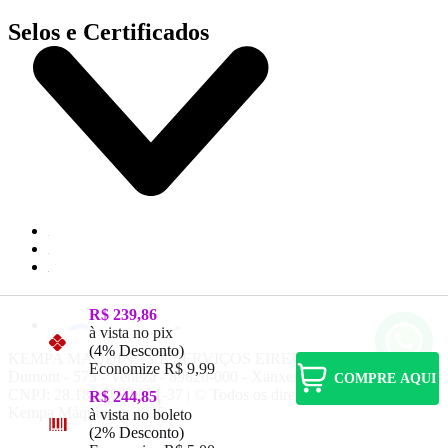
Selos e Certificados
R$ 239,86
à vista no pix
(4% Desconto)
KEMPA MAQUINAS E SERVIÇOS EIRELI, Rua Santos
Economize
R$ 9,99
Dumont - 573 - Veneza - 89820-000 - Xanxerê - SC
COMPRE AQUI
CNPJ: 28.188.708/0001-37 | © Todos os direitos reservados -
R$ 244,85
Kempa Máquinas - 2026
à vista no boleto
(2% Desconto)