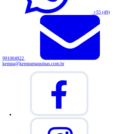
+55 (49)
991004922
kempa@kempamaquinas.com.br