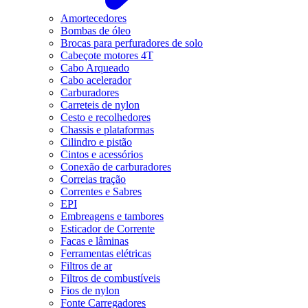
Amortecedores
Bombas de óleo
Brocas para perfuradores de solo
Cabeçote motores 4T
Cabo Arqueado
Cabo acelerador
Carburadores
Carreteis de nylon
Cesto e recolhedores
Chassis e plataformas
Cilindro e pistão
Cintos e acessórios
Conexão de carburadores
Correias tração
Correntes e Sabres
EPI
Embreagens e tambores
Esticador de Corrente
Facas e lâminas
Ferramentas elétricas
Filtros de ar
Filtros de combustíveis
Fios de nylon
Fonte Carregadores