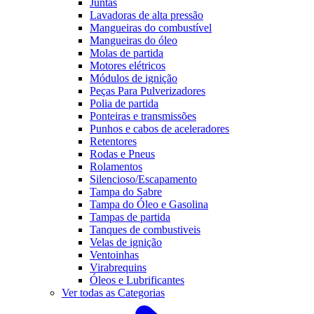
Juntas
Lavadoras de alta pressão
Mangueiras do combustível
Mangueiras do óleo
Molas de partida
Motores elétricos
Módulos de ignição
Peças Para Pulverizadores
Polia de partida
Ponteiras e transmissões
Punhos e cabos de aceleradores
Retentores
Rodas e Pneus
Rolamentos
Silencioso/Escapamento
Tampa do Sabre
Tampa do Óleo e Gasolina
Tampas de partida
Tanques de combustiveis
Velas de ignição
Ventoinhas
Virabrequins
Óleos e Lubrificantes
Ver todas as Categorias