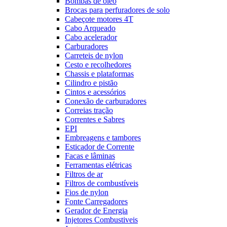
Bombas de óleo
Brocas para perfuradores de solo
Cabeçote motores 4T
Cabo Arqueado
Cabo acelerador
Carburadores
Carreteis de nylon
Cesto e recolhedores
Chassis e plataformas
Cilindro e pistão
Cintos e acessórios
Conexão de carburadores
Correias tração
Correntes e Sabres
EPI
Embreagens e tambores
Esticador de Corrente
Facas e lâminas
Ferramentas elétricas
Filtros de ar
Filtros de combustíveis
Fios de nylon
Fonte Carregadores
Gerador de Energia
Injetores Combustiveis