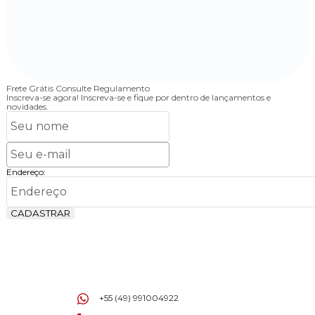
Frete Grátis
Consulte Regulamento
4
Inscreva-se agora!
Inscreva-se e fique por dentro de lançamentos e
novidades.
Endereço:
CADASTRAR
+55 (49) 991004922