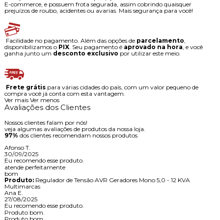
E-commerce, e possuem frota segurada, assim cobrindo quaisquer
prejuízos de roubo, acidentes ou avarias. Mais segurança para você!
Facilidade no pagamento. Além das opções de
parcelamento
,
disponibilizamos o
PIX
. Seu pagamento é
aprovado na hora
, e você
ganha junto um
desconto exclusivo
por utilizar este meio.
Frete grátis
para várias cidades do país, com um valor pequeno de
compra você já conta com esta vantagem.
Ver mais
Ver menos
Avaliações dos Clientes
Nossos clientes falam por nós!
veja algumas avaliações de produtos da nossa loja.
97%
dos clientes recomendam nossos produtos
Afonso T.
30/09/2025
Eu recomendo esse produto.
atende perfeitamente
bom
Produto:
Regulador de Tensão AVR Geradores Mono 5,0 - 12 KVA
Multimarcas
Ana E.
27/08/2025
Eu recomendo esse produto.
Produto bom.
Produto bom.