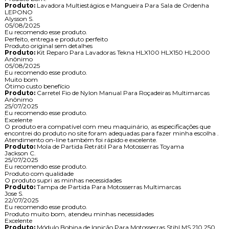
Produto:
Lavadora Multiestágios e Mangueira Para Sala de Ordenha
LEPONO
Alysson S.
05/08/2025
Eu recomendo esse produto.
Perfeito, entrega e produto perfeito
Produto original sem detalhes
Produto:
Kit Reparo Para Lavadoras Tekna HLX100 HLX150 HL2000
Anônimo
05/08/2025
Eu recomendo esse produto.
Muito bom
Ótimo custo benefício
Produto:
Carretel Fio de Nylon Manual Para Roçadeiras Multimarcas
Anônimo
25/07/2025
Eu recomendo esse produto.
Excelente
O produto era compatível com meu maquinário, as especificações que
encontrei do produto no site foram adequadas para fazer minha escolha .
Atendimento on-line também foi rápido e excelente.
Produto:
Mola de Partida Retrátil Para Motosserras Toyama
Jackson C.
25/07/2025
Eu recomendo esse produto.
Produto com qualidade
O produto supri as minhas necessidades
Produto:
Tampa de Partida Para Motosserras Multimarcas
Jose S.
22/07/2025
Eu recomendo esse produto.
Produto muito bom, atendeu minhas necessidades
Excelente
Produto:
Módulo Bobina de Ignição Para Motosserras Stihl MS 210 250