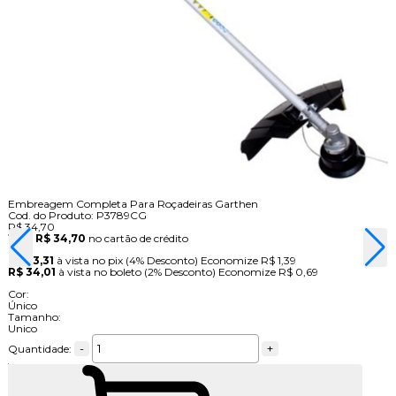
Embreagem Completa Para Roçadeiras Garthen
Cod. do Produto: P3789CG
R$ 34,70
1x
de
R$ 34,70
no cartão de crédito
R$ 33,31
à vista no pix
(4% Desconto)
Economize
R$ 1,39
R$ 34,01
à vista no boleto
(2% Desconto)
Economize
R$ 0,69
Cor:
Único
Tamanho:
Unico
-
+
Quantidade: