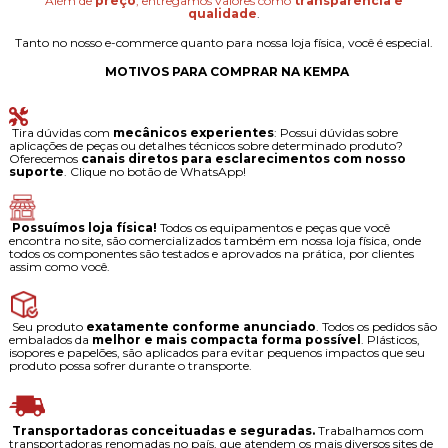
Além de
preço
, entregamos valores como
transparência e
qualidade
.
Tanto no nosso e-commerce quanto para nossa loja física, você é especial.
MOTIVOS PARA COMPRAR NA KEMPA
Tira dúvidas com
mecânicos experientes
: Possui dúvidas sobre
aplicações de peças ou detalhes técnicos sobre determinado produto?
Oferecemos
canais diretos para esclarecimentos com nosso
suporte
. Clique no botão de WhatsApp!
Possuímos loja física!
Todos os equipamentos e peças que você
encontra no site, são comercializados também em nossa loja física, onde
todos os componentes são testados e aprovados na prática, por clientes
assim como você.
Seu produto
exatamente conforme anunciado
. Todos os pedidos são
embalados da
melhor e mais compacta forma possível
. Plásticos,
isopores e papelões, são aplicados para evitar pequenos impactos que seu
produto possa sofrer durante o transporte.
Transportadoras conceituadas e seguradas.
Trabalhamos com
transportadoras renomadas no país, que atendem os mais diversos sites de