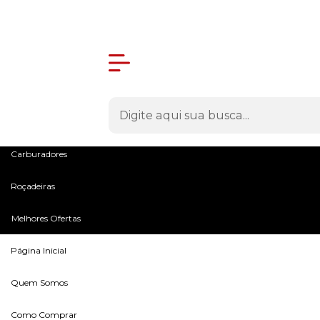
Olá Visitante!
Acesse sua conta e pedidos
Menu
Máquinas
Peças e Acessórios
Entrega Rápida
em todo o Brasil
Microtratores
Carburadores
Roçadeiras
Melhores Ofertas
Página Inicial
Quem Somos
Como Comprar