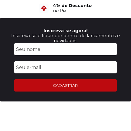
6X Sem Juros
4% de Desconto
no Cartão de Crédito
no Pix
Inscreva-se agora!
Inscreva-se e fique por dentro de lançamentos e
novidades.
CADASTRAR