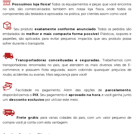
Possuímos loja física!
Todos os equipamentos e peças que você encontra
no site, são comercializados também em nossa loja física, onde todos os
componentes são testados e aprovados na prática, por clientes assim como você.
Seu produto
exatamente conforme anunciado
. Todos os pedidos são
embalados da
melhor e mais compacta forma possível
. Plásticos, isopores e
papelões, são aplicados para evitar pequenos impactos que seu produto possa
sofrer durante o transporte.
Transportadoras conceituadas e seguradas.
Trabalhamos com
transportadoras renomadas no país, que atendem os mais diversos sites de E-
commerce, e possuem frota segurada, assim cobrindo quaisquer prejuízos de
roubo, acidentes ou avarias. Mais segurança para você!
Facilidade no pagamento. Além das opções de
parcelamento
,
disponibilizamos o
PIX
. Seu pagamento é
aprovado na hora
, e você ganha junto
um
desconto exclusivo
por utilizar este meio.
Frete grátis
para várias cidades do país, com um valor pequeno de
compra você já conta com esta vantagem.