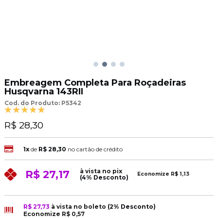
Embreagem Completa Para Roçadeiras
Husqvarna 143RII
Cod. do Produto: P5342
R$ 28,30
1x
de
R$ 28,30
no cartão de crédito
à vista no pix
R$ 27,17
Economize
R$ 1,13
(4% Desconto)
R$ 27,73
à vista no boleto
(2% Desconto)
Economize
R$ 0,57