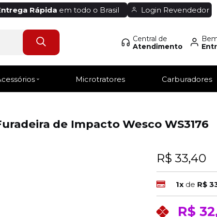
Entrega Rápida
em todo o Brasil
Login Revendedor
Central de
Bem-
Atendimento
Entr
Acessórios
Microtratores
Carburadores
 Furadeira de Impacto Wesco WS3176
R$ 33,40
1x
de
R$ 3
R$ 32