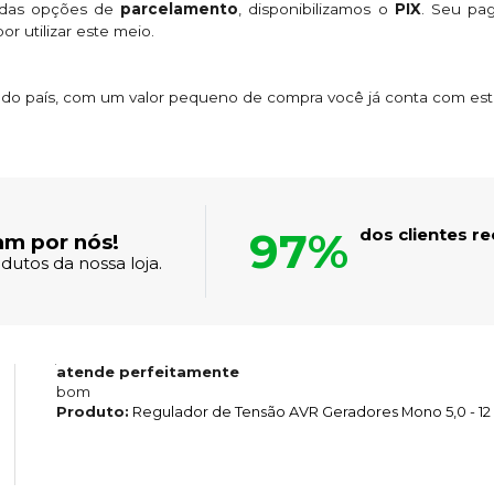
 das opções de
parcelamento
, disponibilizamos o
PIX
. Seu p
or utilizar este meio.
s do país, com um valor pequeno de compra você já conta com es
97%
dos clientes 
am por nós!
dutos da nossa loja.
atende perfeitamente
bom
Produto:
Regulador de Tensão AVR Geradores Mono 5,0 - 12