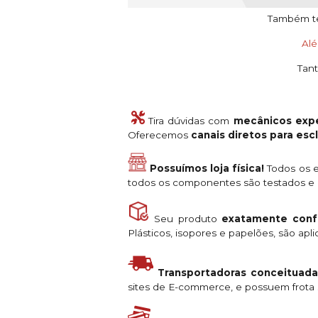
Também tem
Al
Tant
Tira dúvidas com
mecânicos expe
Oferecemos
canais diretos para es
Possuímos loja física!
Todos os e
todos os componentes são testados e a
Seu produto
exatamente conf
Plásticos, isopores e papelões, são ap
Transportadoras conceituada
sites de E-commerce, e possuem frota s