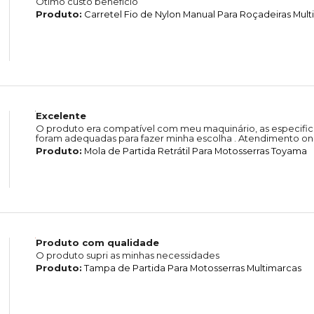
Ótimo custo benefício
Produto:
Carretel Fio de Nylon Manual Para Roçadeiras Mul
Excelente
O produto era compatível com meu maquinário, as especific
foram adequadas para fazer minha escolha . Atendimento on-
Produto:
Mola de Partida Retrátil Para Motosserras Toyama
Produto com qualidade
O produto supri as minhas necessidades
Produto:
Tampa de Partida Para Motosserras Multimarcas