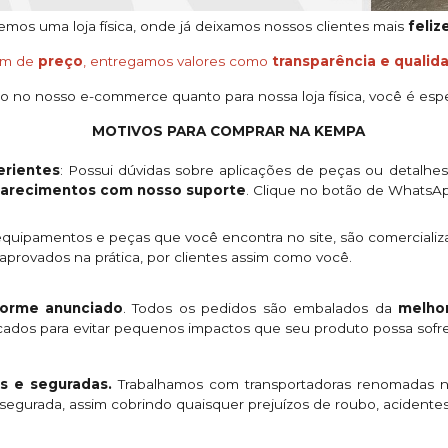
os uma loja física, onde já deixamos nossos clientes mais
feliz
ém de
preço
, entregamos valores como
transparência e qualid
o no nosso e-commerce quanto para nossa loja física, você é espe
MOTIVOS PARA COMPRAR NA KEMPA
rientes
: Possui dúvidas sobre aplicações de peças ou detalhe
clarecimentos com nosso suporte
. Clique no botão de WhatsA
quipamentos e peças que você encontra no site, são comercializ
provados na prática, por clientes assim como você.
orme anunciado
. Todos os pedidos são embalados da
melhor
licados para evitar pequenos impactos que seu produto possa sofre
s e seguradas.
Trabalhamos com transportadoras renomadas n
egurada, assim cobrindo quaisquer prejuízos de roubo, acidentes