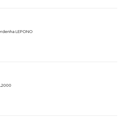
e Ordenha LEPONO
HL2000