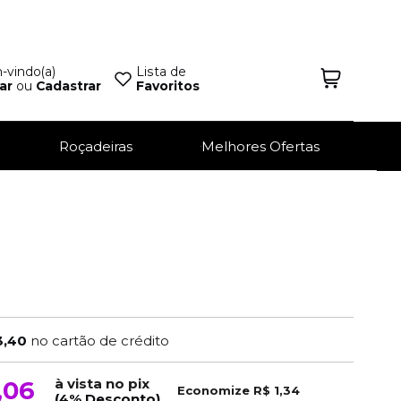
vindo(a)
Lista de
ar
ou
Cadastrar
Favoritos
Roçadeiras
Melhores Ofertas
3,40
no cartão de crédito
à vista no pix
,06
Economize
R$ 1,34
(4% Desconto)