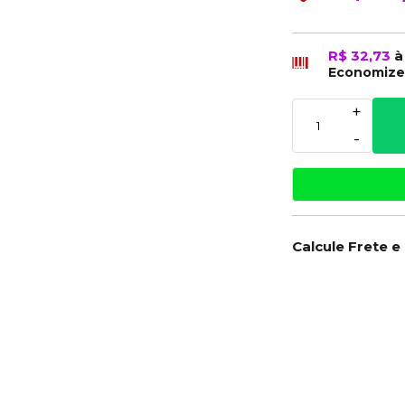
R$ 32,73
à
Economiz
+
-
Calcule Frete e