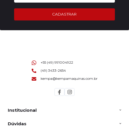
CADASTRAR
+55 (49) 991004922
(49) 3433-2654
kempa@kempamaquinas.com.br
Institucional
Dúvidas