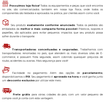
Possuímos loja física!
Todos os equipamentos e peças que você encontra
no site, são comercializados também em nossa loja física, onde todos os
componentes são testados e aprovados na prática, por clientes assim como você.
Seu produto
exatamente conforme anunciado
. Todos os pedidos são
embalados da
melhor e mais compacta forma possível
. Plásticos, isopores e
papelões, são aplicados para evitar pequenos impactos que seu produto possa
sofrer durante o transporte.
Transportadoras conceituadas e seguradas.
Trabalhamos com
transportadoras renomadas no país, que atendem os mais diversos sites de E-
commerce, e possuem frota segurada, assim cobrindo quaisquer prejuízos de
roubo, acidentes ou avarias. Mais segurança para você!
Facilidade no pagamento. Além das opções de
parcelamento
,
disponibilizamos o
PIX
. Seu pagamento é
aprovado na hora
, e você ganha junto
um
desconto exclusivo
por utilizar este meio.
Frete grátis
para várias cidades do país, com um valor pequeno de
compra você já conta com esta vantagem.