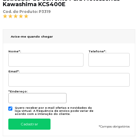
Kawashima KCS400E
Cod. do Produto: P3319
Avise-me quando chegar
Nome
*
:
Telefone
*
:
Email
*
:
*Endereço:
Quero receber por e-mail ofertas e novidades da
loja virtual. A frequência de envios pode variar de
acordo com a interação do cliente.
*
Campos obrigatórios