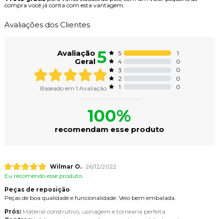
compra você já conta com esta vantagem.
Avaliações dos Clientes
5
Avaliação
1
5
Geral
0
4
0
3
0
2
0
1
Baseado em
1
Avaliação
100%
recomendam esse produto
Wilmar O.
26/12/2022
Eu recomendo esse produto.
Peças de reposição
Peças de boa qualidade e funcionalidade. Veio bem embalada.
Prós:
Material construtivo, usinagem e tornearia perfeita.