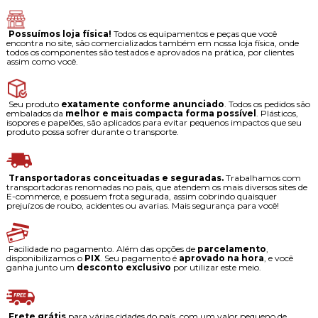
Possuímos loja física!
Todos os equipamentos e peças que você
encontra no site, são comercializados também em nossa loja física, onde
todos os componentes são testados e aprovados na prática, por clientes
assim como você.
Seu produto
exatamente conforme anunciado
. Todos os pedidos são
embalados da
melhor e mais compacta forma possível
. Plásticos,
isopores e papelões, são aplicados para evitar pequenos impactos que seu
produto possa sofrer durante o transporte.
Transportadoras conceituadas e seguradas.
Trabalhamos com
transportadoras renomadas no país, que atendem os mais diversos sites de
E-commerce, e possuem frota segurada, assim cobrindo quaisquer
prejuízos de roubo, acidentes ou avarias. Mais segurança para você!
Facilidade no pagamento. Além das opções de
parcelamento
,
disponibilizamos o
PIX
. Seu pagamento é
aprovado na hora
, e você
ganha junto um
desconto exclusivo
por utilizar este meio.
Frete grátis
para várias cidades do país, com um valor pequeno de