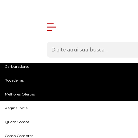
Olá Visitante!
Acesse sua conta e pedidos
Menu
Máquinas
Peças e Acessórios
Microtratores
Carburadores
Roçadeiras
Melhores Ofertas
Página Inicial
Quem Somos
Como Comprar