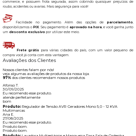
commerce, e possuem frota segurada, assim cobrindo quaisquer prejuízos de
roubo, acidentes ou avarias. Mais segurança para você!
Facilidade no pagamento. Além das opções de
parcelamento
,
disponibilizamos o
PIX
. Seu pagamento é
aprovado na hora
, e você ganha junto
um
desconto exclusivo
por utilizar este meio.
Frete grátis
para várias cidades do país, com um valor pequeno de
compra você já conta com esta vantagem.
Avaliações dos Clientes
Nossos clientes falam por nós!
veja algumas avaliações de produtos da nossa loja.
97%
dos clientes recomendam nossos produtos
Afonso T.
30/09/2025
Eu recomendo esse produto.
atende perfeitamente
bom
Produto:
Regulador de Tensão AVR Geradores Mono 5,0 - 12 KVA
Multimarcas
Ana E.
27/08/2025
Eu recomendo esse produto.
Produto bom.
Produto bom.
Produto:
Lavadora Multiestágios e Mangueira Para Sala de Ordenha