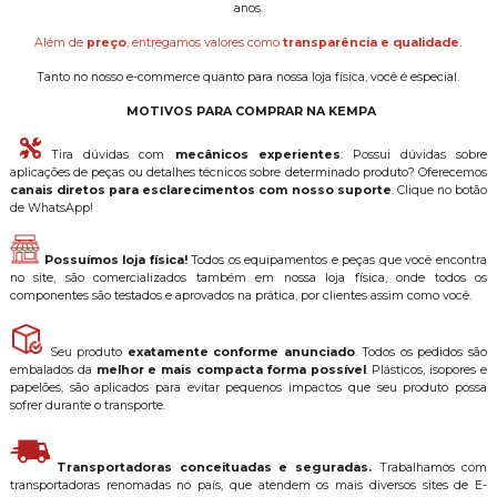
anos.
Além de
preço
, entregamos valores como
transparência e qualidade
.
Tanto no nosso e-commerce quanto para nossa loja física, você é especial.
MOTIVOS PARA COMPRAR NA KEMPA
Tira dúvidas com
mecânicos experientes
: Possui dúvidas sobre
aplicações de peças ou detalhes técnicos sobre determinado produto? Oferecemos
canais diretos para esclarecimentos com nosso suporte
. Clique no botão
de WhatsApp!
Possuímos loja física!
Todos os equipamentos e peças que você encontra
no site, são comercializados também em nossa loja física, onde todos os
componentes são testados e aprovados na prática, por clientes assim como você.
Seu produto
exatamente conforme anunciado
. Todos os pedidos são
embalados da
melhor e mais compacta forma possível
. Plásticos, isopores e
papelões, são aplicados para evitar pequenos impactos que seu produto possa
sofrer durante o transporte.
Transportadoras conceituadas e seguradas.
Trabalhamos com
transportadoras renomadas no país, que atendem os mais diversos sites de E-