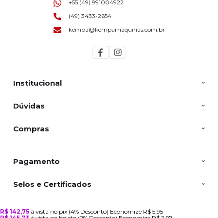
+55 (49) 991004922
(49) 3433-2654
kempa@kempamaquinas.com.br
Institucional
Dúvidas
Compras
Pagamento
Selos e Certificados
R$ 142,75
à vista no pix
(4% Desconto)
Economize
R$ 5,95
R$ 145,73
à vista no boleto
(2% Desconto)
Economize
R$ 2,97