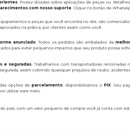
rientes
: Possui dúvidas sobre aplicações de peças ou detalhe
clarecimentos com nosso suporte
. Clique no botão de WhatsA
quipamentos e peças que você encontra no site, são comercializ
provados na prática, por clientes assim como você.
orme anunciado
. Todos os pedidos são embalados da
melhor
licados para evitar pequenos impactos que seu produto possa sofre
s e seguradas.
Trabalhamos com transportadoras renomadas n
egurada, assim cobrindo quaisquer prejuízos de roubo, acidentes
 das opções de
parcelamento
, disponibilizamos o
PIX
. Seu p
or utilizar este meio.
s do país, com um valor pequeno de compra você já conta com es