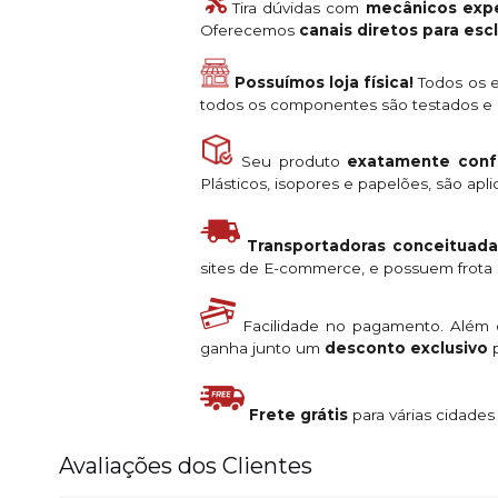
Tira dúvidas com
mecânicos expe
Oferecemos
canais diretos para es
Possuímos loja física!
Todos os e
todos os componentes são testados e a
Seu produto
exatamente conf
Plásticos, isopores e papelões, são ap
Transportadoras conceituada
sites de E-commerce, e possuem frota s
Facilidade no pagamento. Além
ganha junto um
desconto exclusivo
p
Frete grátis
para várias cidade
Avaliações dos Clientes