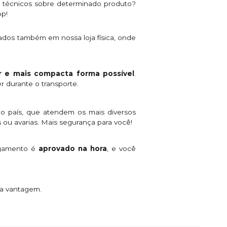
s técnicos sobre determinado produto?
pp!
ados também em nossa loja física, onde
 e mais compacta forma possível
.
r durante o transporte.
o país, que atendem os mais diversos
 ou avarias. Mais segurança para você!
agamento é
aprovado na hora
, e você
ta vantagem.