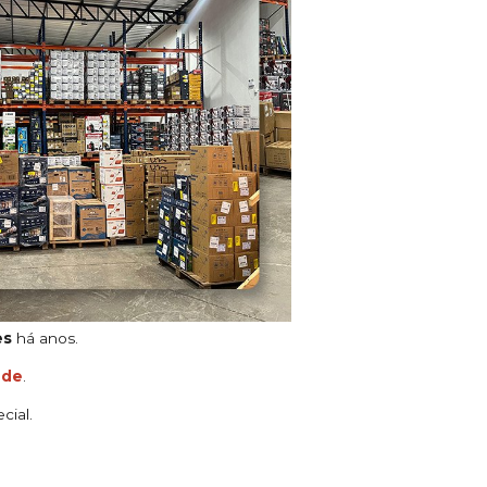
es
há anos.
ade
.
cial.