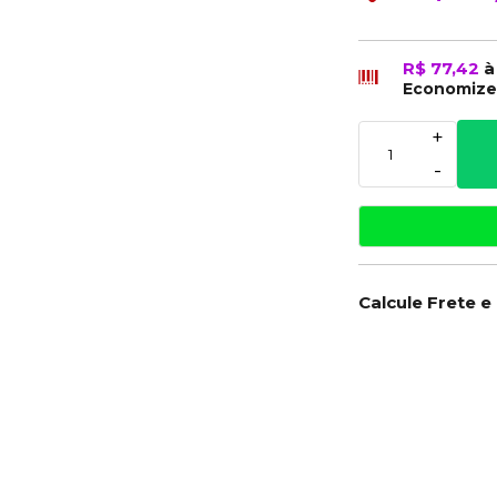
R$ 77,42
à
Economiz
+
-
Calcule Frete e