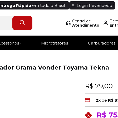
Entrega Rápida
em todo o Brasil
Login Revendedor
Central de
Bem-
Atendimento
Entr
Acessórios
Microtratores
Carburadores
ortador Grama Vonder Toyama Tekna
R$ 79,00
2x
de
R$ 3
R$ 75