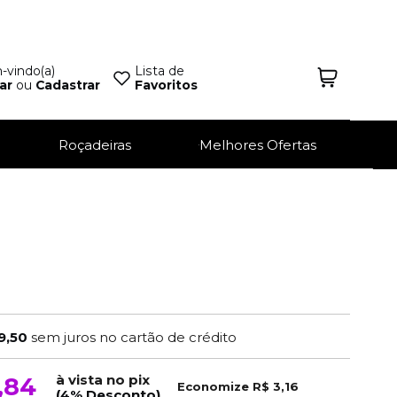
vindo(a)
Lista de
ar
ou
Cadastrar
Favoritos
Roçadeiras
Melhores Ofertas
9,50
sem juros no cartão de crédito
à vista no pix
,84
Economize
R$ 3,16
(4% Desconto)