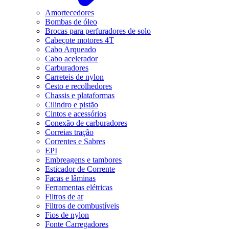
Amortecedores
Bombas de óleo
Brocas para perfuradores de solo
Cabeçote motores 4T
Cabo Arqueado
Cabo acelerador
Carburadores
Carreteis de nylon
Cesto e recolhedores
Chassis e plataformas
Cilindro e pistão
Cintos e acessórios
Conexão de carburadores
Correias tração
Correntes e Sabres
EPI
Embreagens e tambores
Esticador de Corrente
Facas e lâminas
Ferramentas elétricas
Filtros de ar
Filtros de combustíveis
Fios de nylon
Fonte Carregadores