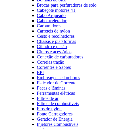
Brocas para perfuradores de solo
Cabeçote motores 4T
Cabo Arqueado
Cabo acelerador
Carburadores
Carreteis de nylon
Cesto e recolhedores
Chassis e plataformas
Cilindro e pistão
Cintos e acessórios
Conexão de carburadores
Correias tração
Correntes e Sabres
EPI
Embreagens e tambores
Esticador de Corrente
Facas e lâminas
Ferramentas elétricas
Filtros de ar
Filtros de combustíveis
Fios de nylon
Fonte Carregadores
Gerador de Energia
Injetores Combustiveis