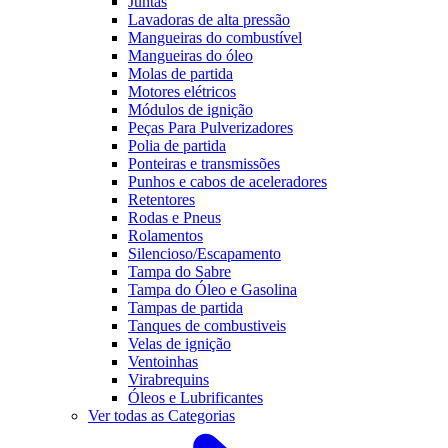
Juntas
Lavadoras de alta pressão
Mangueiras do combustível
Mangueiras do óleo
Molas de partida
Motores elétricos
Módulos de ignição
Peças Para Pulverizadores
Polia de partida
Ponteiras e transmissões
Punhos e cabos de aceleradores
Retentores
Rodas e Pneus
Rolamentos
Silencioso/Escapamento
Tampa do Sabre
Tampa do Óleo e Gasolina
Tampas de partida
Tanques de combustiveis
Velas de ignição
Ventoinhas
Virabrequins
Óleos e Lubrificantes
Ver todas as Categorias