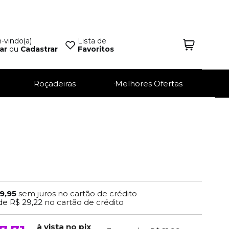
vindo(a)
Lista de
ar
ou
Cadastrar
Favoritos
Roçadeiras
Melhores Ofertas
9,95
sem juros no cartão de crédito
de
R$ 29,22
no cartão de crédito
à vista no pix