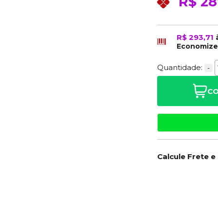
R$ 28
R$ 293,71
Economiz
Quantidade:
-
CO
Calcule Frete e