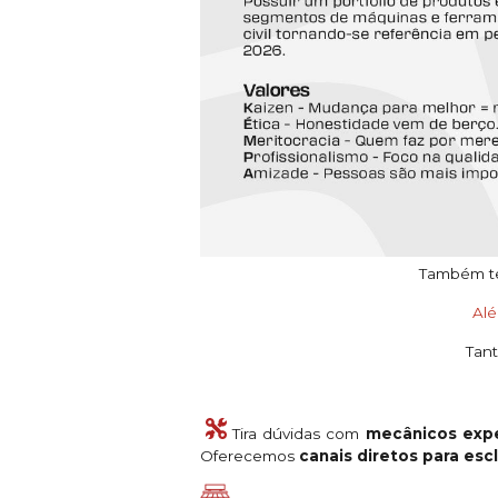
Também tem
Al
Tant
Tira dúvidas com
mecânicos expe
Oferecemos
canais diretos para es