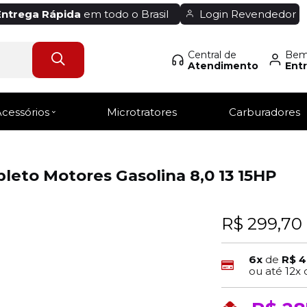
Entrega Rápida
em todo o Brasil
Login Revendedor
Central de
Bem-
Atendimento
Entr
Acessórios
Microtratores
Carburadores
pleto Motores Gasolina 8,0 13 15HP
R$ 299,70
6x
de
R$ 4
ou até
12x