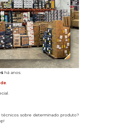
es
há anos.
ade
.
cial.
s técnicos sobre determinado produto?
pp!