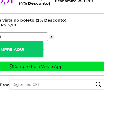
7,71
Economize
R$ 11,99
(4% Desconto)
à vista no boleto
(2% Desconto)
e
R$ 5,99
+
MPRE AQUI
Compre Pelo WhatsApp
 Prazo