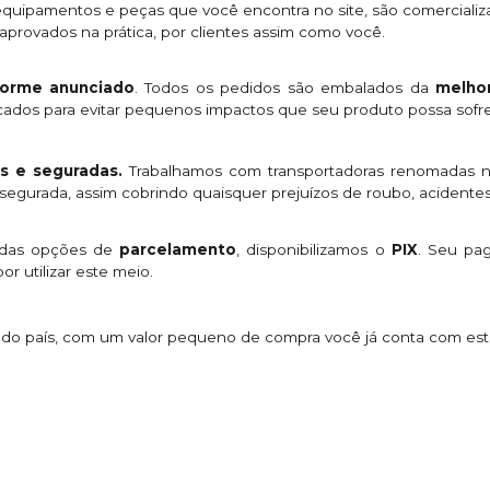
quipamentos e peças que você encontra no site, são comercializ
provados na prática, por clientes assim como você.
orme anunciado
. Todos os pedidos são embalados da
melhor
licados para evitar pequenos impactos que seu produto possa sofre
s e seguradas.
Trabalhamos com transportadoras renomadas n
egurada, assim cobrindo quaisquer prejuízos de roubo, acidentes
 das opções de
parcelamento
, disponibilizamos o
PIX
. Seu p
or utilizar este meio.
s do país, com um valor pequeno de compra você já conta com es