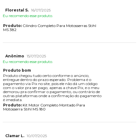
Florestal S.
16/07/2025
Eu recomendo esse produto.
Produto:
Cilindro Completo Para Motosserras Stihl
MS 382
Anônimo
15/07/2025
Eu recomendo esse produto.
Produto bom
Produto chegou tudo certo conforme o anúncio,
entregue dentro do prazo esperado. Problema é o
pagamento via Pix no site, pois ele não dá um código
com o valor pra ser pago, apenas a chave Pix, e o meu
demorou pra confirmar o pagamento, ou contrário de
outras plataformas onde a confirmação do pagamento
é imediata.
Produto:
Kit Motor Completo Montado Para
Motosserra Stihl MS 180
Clamar L.
10/07/2025