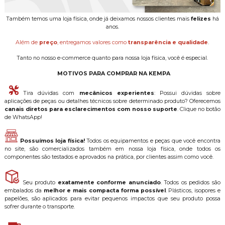
Também temos uma loja física, onde já deixamos nossos clientes mais
felizes
há
anos.
Além de
preço
, entregamos valores como
transparência e qualidade
.
Tanto no nosso e-commerce quanto para nossa loja física, você é especial.
MOTIVOS PARA COMPRAR NA KEMPA
Tira dúvidas com
mecânicos experientes
: Possui dúvidas sobre
aplicações de peças ou detalhes técnicos sobre determinado produto? Oferecemos
canais diretos para esclarecimentos com nosso suporte
. Clique no botão
de WhatsApp!
Possuímos loja física!
Todos os equipamentos e peças que você encontra
no site, são comercializados também em nossa loja física, onde todos os
componentes são testados e aprovados na prática, por clientes assim como você.
Seu produto
exatamente conforme anunciado
. Todos os pedidos são
embalados da
melhor e mais compacta forma possível
. Plásticos, isopores e
papelões, são aplicados para evitar pequenos impactos que seu produto possa
sofrer durante o transporte.