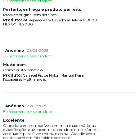
Eu recomendo esse produto.
Perfeito, entrega e produto perfeito
Produto original sem detalhes
Produto:
Kit Reparo Para Lavadoras Tekna HLX100
HLX150 HL2000
Anônimo
05/08/2025
Eu recomendo esse produto.
Muito bom
Ótimo custo benefício
Produto:
Carretel Fio de Nylon Manual Para
Roçadeiras Multimarcas
Anônimo
25/07/2025
Eu recomendo esse produto.
Excelente
O produto era compatível com meu maquinário, as
especificações que encontrei do produto no site foram
adequadas para fazer minha escolha . Atendimento
on-line também foi rápido e excelente.