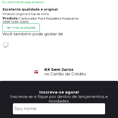
Eu recomendo esse produto.
Excelente qualidade e original
Produto original e top de linha
Produto:
Carburador Para Roçadeira Husqvarna
236R 143R 143RII
Ver mais avaliações
Você também pode gostar de
6X Sem Juros
no Cartão de Crédito
Inscreva-se agora!
Inscreva-se e fique por dentro de lançamentos e
novidades.