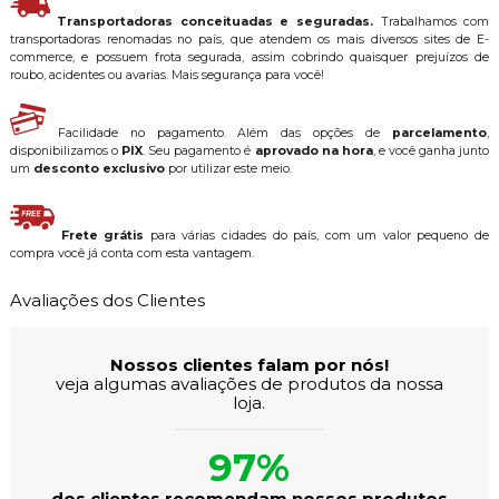
Transportadoras conceituadas e seguradas.
Trabalhamos com
transportadoras renomadas no país, que atendem os mais diversos sites de E-
commerce, e possuem frota segurada, assim cobrindo quaisquer prejuízos de
roubo, acidentes ou avarias. Mais segurança para você!
Facilidade no pagamento. Além das opções de
parcelamento
,
disponibilizamos o
PIX
. Seu pagamento é
aprovado na hora
, e você ganha junto
um
desconto exclusivo
por utilizar este meio.
Frete grátis
para várias cidades do país, com um valor pequeno de
compra você já conta com esta vantagem.
Avaliações dos Clientes
Nossos clientes falam por nós!
veja algumas avaliações de produtos da nossa
loja.
97%
dos clientes recomendam nossos produtos