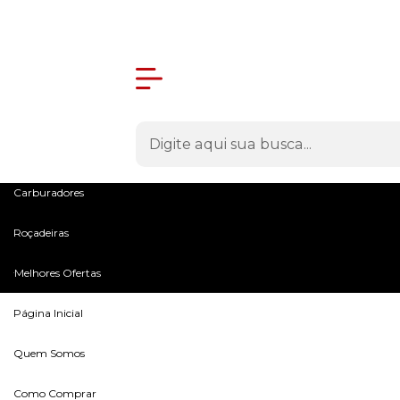
Olá Visitante!
Acesse sua conta e pedidos
Menu
Máquinas
Peças e Acessórios
Microtratores
Carburadores
Roçadeiras
Melhores Ofertas
Página Inicial
Quem Somos
Como Comprar