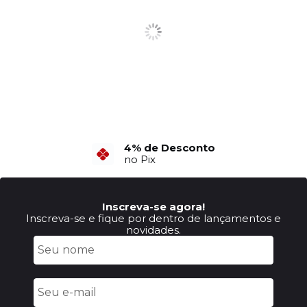
6X Sem Juros
4% de Desconto
no Cartão de Crédito
no Pix
Inscreva-se agora!
Inscreva-se e fique por dentro de lançamentos e
novidades.