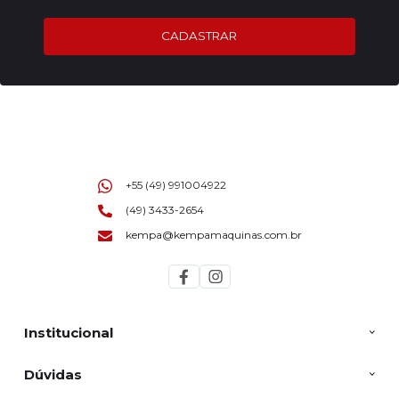
CADASTRAR
+55 (49) 991004922
(49) 3433-2654
kempa@kempamaquinas.com.br
Institucional
Dúvidas