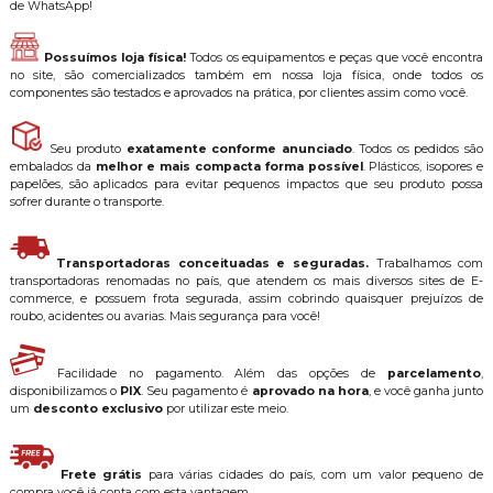
de WhatsApp!
Possuímos loja física!
Todos os equipamentos e peças que você encontra
no site, são comercializados também em nossa loja física, onde todos os
componentes são testados e aprovados na prática, por clientes assim como você.
Seu produto
exatamente conforme anunciado
. Todos os pedidos são
embalados da
melhor e mais compacta forma possível
. Plásticos, isopores e
papelões, são aplicados para evitar pequenos impactos que seu produto possa
sofrer durante o transporte.
Transportadoras conceituadas e seguradas.
Trabalhamos com
transportadoras renomadas no país, que atendem os mais diversos sites de E-
commerce, e possuem frota segurada, assim cobrindo quaisquer prejuízos de
roubo, acidentes ou avarias. Mais segurança para você!
Facilidade no pagamento. Além das opções de
parcelamento
,
disponibilizamos o
PIX
. Seu pagamento é
aprovado na hora
, e você ganha junto
um
desconto exclusivo
por utilizar este meio.
Frete grátis
para várias cidades do país, com um valor pequeno de
compra você já conta com esta vantagem.