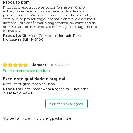
Produto bom
Produto chegou tudo certo conforme o anúncio,
entregue dentro do prazo esperado. Problema é o
pagamento via Pix no site, pois ele não dá um código
com o valor pra ser pago, apenas a chave Pix, e o meu
demorou pra confirmar o pagamento, ou contrário de
outras plataformas onde a confirmação do pagamento
é imediata.
Produto:
Kit Motor Completo Montado Para
Motosserra Stihl MS 180
Clamar L.
10/07/2025
Eu recomendo esse produto.
Excelente qualidade e original
Produto original e top de linha
Produto:
Carburador Para Roçadeira Husqvarna
236R 143R 143RII
Ver mais avaliações
Você também pode gostar de