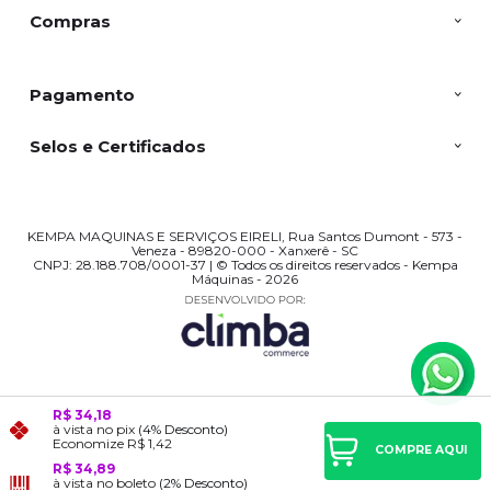
Compras
Pagamento
Selos e Certificados
KEMPA MAQUINAS E SERVIÇOS EIRELI, Rua Santos Dumont - 573 -
Veneza - 89820-000 - Xanxerê - SC
CNPJ: 28.188.708/0001-37 | © Todos os direitos reservados - Kempa
Máquinas - 2026
R$ 34,18
à vista no pix
(4% Desconto)
Economize
R$ 1,42
COMPRE AQUI
R$ 34,89
à vista no boleto
(2% Desconto)