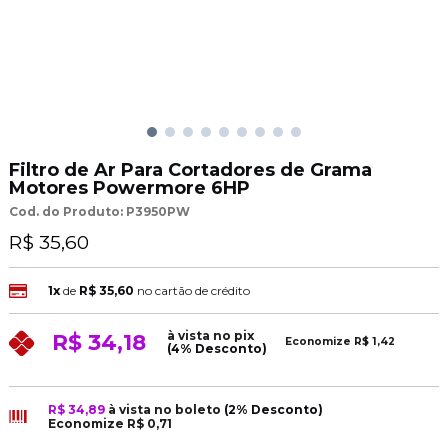
Filtro de Ar Para Cortadores de Grama
Motores Powermore 6HP
Cod. do Produto: P3950PW
R$ 35,60
1x
de
R$ 35,60
no cartão de crédito
à vista no pix
R$ 34,18
Economize
R$ 1,42
(4% Desconto)
R$ 34,89
à vista no boleto
(2% Desconto)
Economize
R$ 0,71