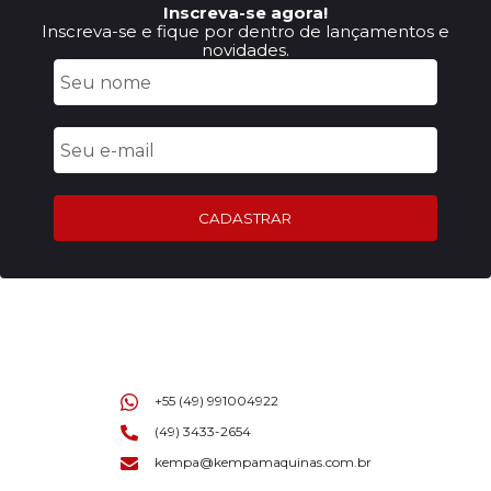
Inscreva-se agora!
Inscreva-se e fique por dentro de lançamentos e
novidades.
CADASTRAR
+55 (49) 991004922
(49) 3433-2654
kempa@kempamaquinas.com.br