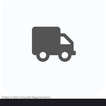
Frete Grátis
Consulte Regulamento
4