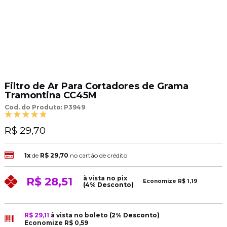
Filtro de Ar Para Cortadores de Grama
Tramontina CC45M
Cod. do Produto: P3949
R$ 29,70
1x
de
R$ 29,70
no cartão de crédito
à vista no pix
R$ 28,51
Economize
R$ 1,19
(4% Desconto)
R$ 29,11
à vista no boleto
(2% Desconto)
Economize
R$ 0,59