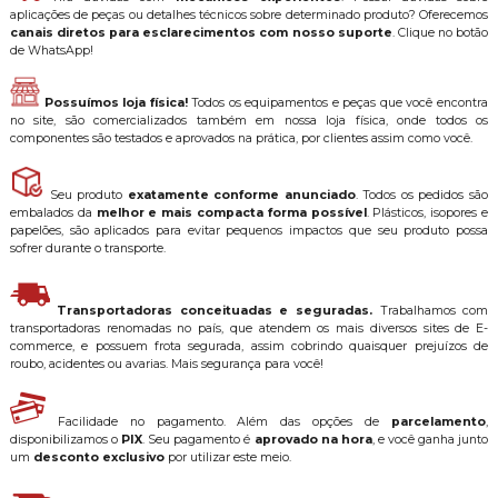
aplicações de peças ou detalhes técnicos sobre determinado produto? Oferecemos
canais diretos para esclarecimentos com nosso suporte
. Clique no botão
de WhatsApp!
Possuímos loja física!
Todos os equipamentos e peças que você encontra
no site, são comercializados também em nossa loja física, onde todos os
componentes são testados e aprovados na prática, por clientes assim como você.
Seu produto
exatamente conforme anunciado
. Todos os pedidos são
embalados da
melhor e mais compacta forma possível
. Plásticos, isopores e
papelões, são aplicados para evitar pequenos impactos que seu produto possa
sofrer durante o transporte.
Transportadoras conceituadas e seguradas.
Trabalhamos com
transportadoras renomadas no país, que atendem os mais diversos sites de E-
commerce, e possuem frota segurada, assim cobrindo quaisquer prejuízos de
roubo, acidentes ou avarias. Mais segurança para você!
Facilidade no pagamento. Além das opções de
parcelamento
,
disponibilizamos o
PIX
. Seu pagamento é
aprovado na hora
, e você ganha junto
um
desconto exclusivo
por utilizar este meio.