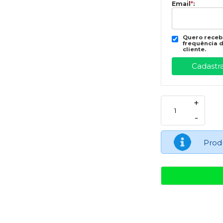
Email
*
:
Quero recebe
frequência d
cliente.
+
-
Prod