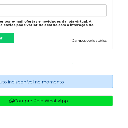
r por e-mail ofertas e novidades da loja virtual. A
e envios pode variar de acordo com a interação do
*
Campos obrigatórios
uto indisponível no momento
Compre Pelo WhatsApp