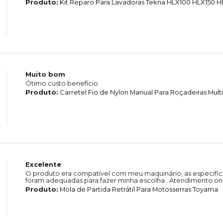
Produto:
Kit Reparo Para Lavadoras Tekna HLX100 HLX150 
Muito bom
Ótimo custo benefício
Produto:
Carretel Fio de Nylon Manual Para Roçadeiras Mul
Excelente
O produto era compatível com meu maquinário, as especific
foram adequadas para fazer minha escolha . Atendimento on-
Produto:
Mola de Partida Retrátil Para Motosserras Toyama