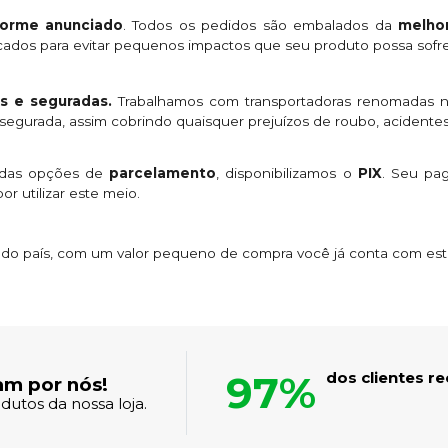
orme anunciado
. Todos os pedidos são embalados da
melhor
licados para evitar pequenos impactos que seu produto possa sofre
s e seguradas.
Trabalhamos com transportadoras renomadas n
egurada, assim cobrindo quaisquer prejuízos de roubo, acidentes
 das opções de
parcelamento
, disponibilizamos o
PIX
. Seu p
or utilizar este meio.
s do país, com um valor pequeno de compra você já conta com es
97%
dos clientes 
am por nós!
dutos da nossa loja.