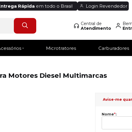
Entrega Rápida
em todo o Brasil
Login Revendedor
Central de
Bem-
Atendimento
Entr
Acessórios
Microtratores
Carburadores
ara Motores Diesel Multimarcas
Avise-me qua
Nome
*
: