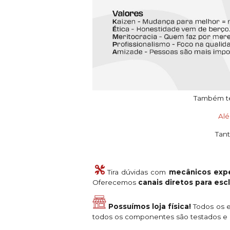
Também tem
Al
Tant
Tira dúvidas com
mecânicos expe
Oferecemos
canais diretos para es
Possuímos loja física!
Todos os e
todos os componentes são testados e a