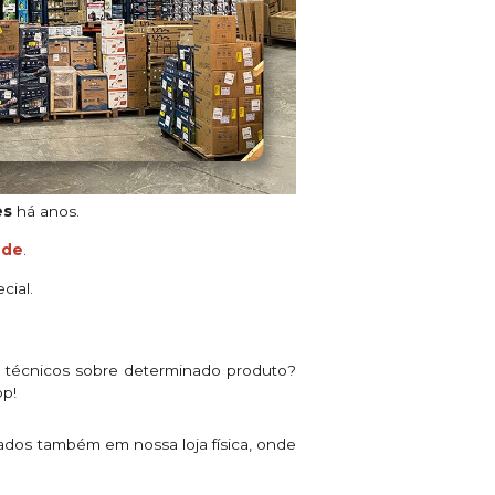
es
há anos.
ade
.
cial.
s técnicos sobre determinado produto?
pp!
ados também em nossa loja física, onde