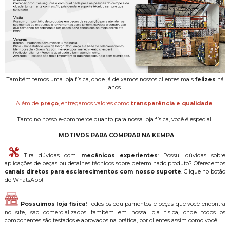
Também temos uma loja física, onde já deixamos nossos clientes mais
felizes
há
anos.
Além de
preço
, entregamos valores como
transparência e qualidade
.
Tanto no nosso e-commerce quanto para nossa loja física, você é especial.
MOTIVOS PARA COMPRAR NA KEMPA
Tira dúvidas com
mecânicos experientes
: Possui dúvidas sobre
aplicações de peças ou detalhes técnicos sobre determinado produto? Oferecemos
canais diretos para esclarecimentos com nosso suporte
. Clique no botão
de WhatsApp!
Possuímos loja física!
Todos os equipamentos e peças que você encontra
no site, são comercializados também em nossa loja física, onde todos os
componentes são testados e aprovados na prática, por clientes assim como você.