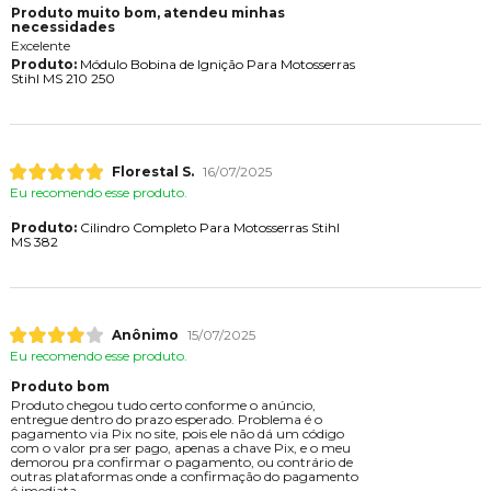
Produto muito bom, atendeu minhas
necessidades
Excelente
Produto:
Módulo Bobina de Ignição Para Motosserras
Stihl MS 210 250
Florestal S.
16/07/2025
Eu recomendo esse produto.
Produto:
Cilindro Completo Para Motosserras Stihl
MS 382
Anônimo
15/07/2025
Eu recomendo esse produto.
Produto bom
Produto chegou tudo certo conforme o anúncio,
entregue dentro do prazo esperado. Problema é o
pagamento via Pix no site, pois ele não dá um código
com o valor pra ser pago, apenas a chave Pix, e o meu
demorou pra confirmar o pagamento, ou contrário de
outras plataformas onde a confirmação do pagamento
é imediata.