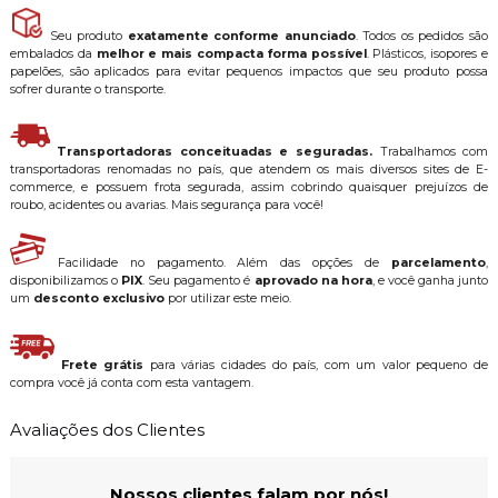
Seu produto
exatamente conforme anunciado
. Todos os pedidos são
embalados da
melhor e mais compacta forma possível
. Plásticos, isopores e
papelões, são aplicados para evitar pequenos impactos que seu produto possa
sofrer durante o transporte.
Transportadoras conceituadas e seguradas.
Trabalhamos com
transportadoras renomadas no país, que atendem os mais diversos sites de E-
commerce, e possuem frota segurada, assim cobrindo quaisquer prejuízos de
roubo, acidentes ou avarias. Mais segurança para você!
Facilidade no pagamento. Além das opções de
parcelamento
,
disponibilizamos o
PIX
. Seu pagamento é
aprovado na hora
, e você ganha junto
um
desconto exclusivo
por utilizar este meio.
Frete grátis
para várias cidades do país, com um valor pequeno de
compra você já conta com esta vantagem.
Avaliações dos Clientes
Nossos clientes falam por nós!