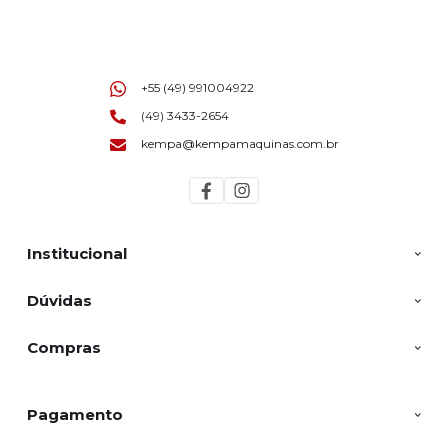
+55 (49) 991004922
(49) 3433-2654
kempa@kempamaquinas.com.br
Institucional
Dúvidas
Compras
Pagamento