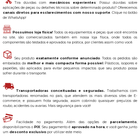
Tira dúvidas com
mecânicos experientes
: Possui dúvidas sobre
aplicações de peças ou detalhes técnicos sobre determinado produto? Oferecemos
canais diretos para esclarecimentos com nosso suporte
. Clique no botão
de WhatsApp!
Possuímos loja física!
Todos os equipamentos e peças que você encontra
no site, são comercializados também em nossa loja física, onde todos os
componentes são testados e aprovados na prática, por clientes assim como você.
Seu produto
exatamente conforme anunciado
. Todos os pedidos são
embalados da
melhor e mais compacta forma possível
. Plásticos, isopores e
papelões, são aplicados para evitar pequenos impactos que seu produto possa
sofrer durante o transporte.
Transportadoras conceituadas e seguradas.
Trabalhamos com
transportadoras renomadas no país, que atendem os mais diversos sites de E-
commerce, e possuem frota segurada, assim cobrindo quaisquer prejuízos de
roubo, acidentes ou avarias. Mais segurança para você!
Facilidade no pagamento. Além das opções de
parcelamento
,
disponibilizamos o
PIX
. Seu pagamento é
aprovado na hora
, e você ganha junto
um
desconto exclusivo
por utilizar este meio.