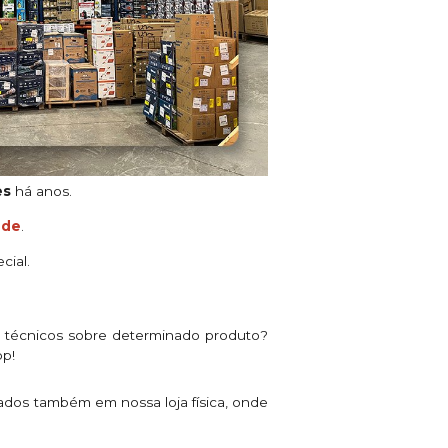
es
há anos.
ade
.
cial.
s técnicos sobre determinado produto?
pp!
ados também em nossa loja física, onde