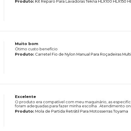
Produto:
Kit Reparo Para Lavadoras Tekna HLX100 HLX150 
Muito bom
Ótimo custo benefício
Produto:
Carretel Fio de Nylon Manual Para Roçadeiras Mul
Excelente
O produto era compatível com meu maquinário, as especific
foram adequadas para fazer minha escolha . Atendimento on-
Produto:
Mola de Partida Retrátil Para Motosserras Toyama