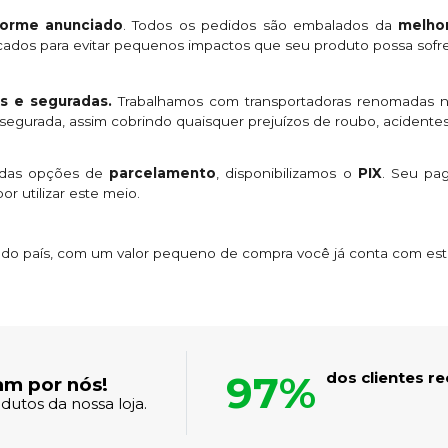
orme anunciado
. Todos os pedidos são embalados da
melhor
licados para evitar pequenos impactos que seu produto possa sofre
s e seguradas.
Trabalhamos com transportadoras renomadas n
egurada, assim cobrindo quaisquer prejuízos de roubo, acidentes
 das opções de
parcelamento
, disponibilizamos o
PIX
. Seu p
or utilizar este meio.
s do país, com um valor pequeno de compra você já conta com es
97%
dos clientes 
am por nós!
dutos da nossa loja.