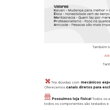
Também tem
Al
Tant
Tira dúvidas com
mecânicos expe
Oferecemos
canais diretos para es
Possuímos loja física!
Todos os e
todos os componentes são testados e a