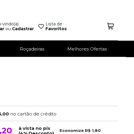
vindo(a)
Lista de
ar
ou
Cadastrar
Favoritos
Roçadeiras
Melhores Ofertas
5,00
no cartão de crédito
à vista no pix
,20
Economize
R$ 1,80
(4% Desconto)