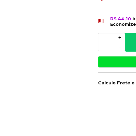
R$ 44,10
à
Economiz
+
-
Calcule Frete e