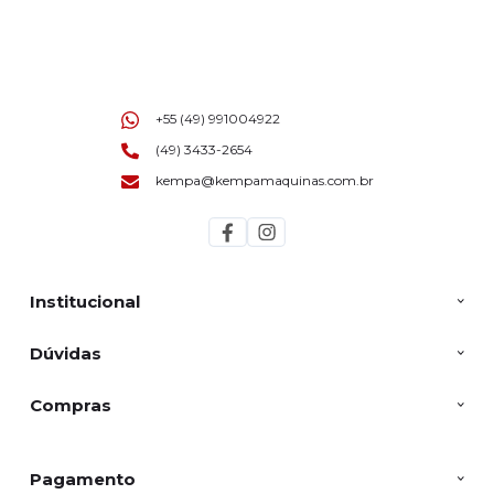
+55 (49) 991004922
(49) 3433-2654
kempa@kempamaquinas.com.br
Institucional
Dúvidas
Compras
Pagamento