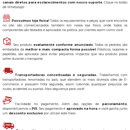
canais diretos para esclarecimentos com nosso suporte
. Clique no botão
de WhatsApp!
Possuímos loja física!
Todos os equipamentos e peças que você encontra
no site, são comercializados também em nossa loja física, onde todos os
componentes são testados e aprovados na prática, por clientes assim como você.
Seu produto
exatamente conforme anunciado
. Todos os pedidos são
embalados da
melhor e mais compacta forma possível
. Plásticos, isopores e
papelões, são aplicados para evitar pequenos impactos que seu produto possa
sofrer durante o transporte.
Transportadoras conceituadas e seguradas.
Trabalhamos com
transportadoras renomadas no país, que atendem os mais diversos sites de E-
commerce, e possuem frota segurada, assim cobrindo quaisquer prejuízos de
roubo, acidentes ou avarias. Mais segurança para você!
Facilidade no pagamento. Além das opções de
parcelamento
,
disponibilizamos o
PIX
. Seu pagamento é
aprovado na hora
, e você ganha junto
um
desconto exclusivo
por utilizar este meio.