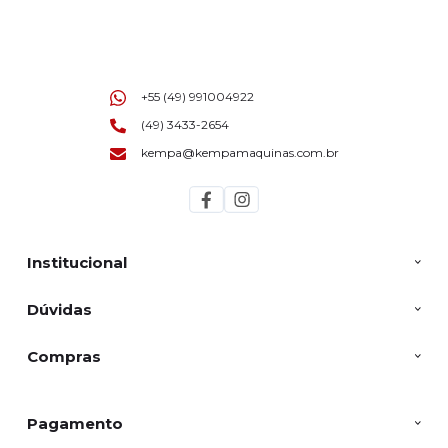
+55 (49) 991004922
(49) 3433-2654
kempa@kempamaquinas.com.br
Institucional
Dúvidas
Compras
Pagamento