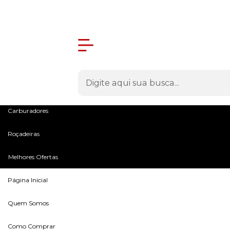
Olá Visitante!
Acesse sua conta e pedidos
Menu
Máquinas
Peças e Acessórios
Microtratores
Carburadores
Roçadeiras
Melhores Ofertas
Página Inicial
Quem Somos
Como Comprar