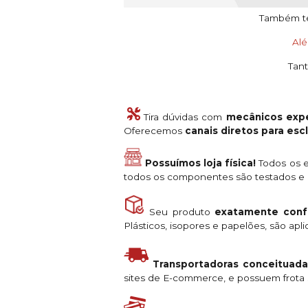
Também tem
Al
Tant
Tira dúvidas com
mecânicos expe
Oferecemos
canais diretos para es
Possuímos loja física!
Todos os e
todos os componentes são testados e a
Seu produto
exatamente conf
Plásticos, isopores e papelões, são ap
Transportadoras conceituada
sites de E-commerce, e possuem frota s