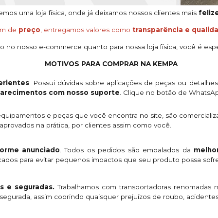
os uma loja física, onde já deixamos nossos clientes mais
feliz
ém de
preço
, entregamos valores como
transparência e qualid
o no nosso e-commerce quanto para nossa loja física, você é espe
MOTIVOS PARA COMPRAR NA KEMPA
rientes
: Possui dúvidas sobre aplicações de peças ou detalhe
clarecimentos com nosso suporte
. Clique no botão de WhatsA
quipamentos e peças que você encontra no site, são comercializ
provados na prática, por clientes assim como você.
orme anunciado
. Todos os pedidos são embalados da
melhor
licados para evitar pequenos impactos que seu produto possa sofre
s e seguradas.
Trabalhamos com transportadoras renomadas n
egurada, assim cobrindo quaisquer prejuízos de roubo, acidentes