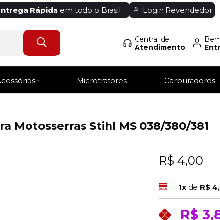
Entrega Rápida
em todo o Brasil
Login Revendedor
Central de
Bem-
Atendimento
Entr
Acessórios
Microtratores
Carburadores
a Motosserras Stihl MS 038/380/381
R$ 4,00
1x
de
R$ 4
R$ 3,