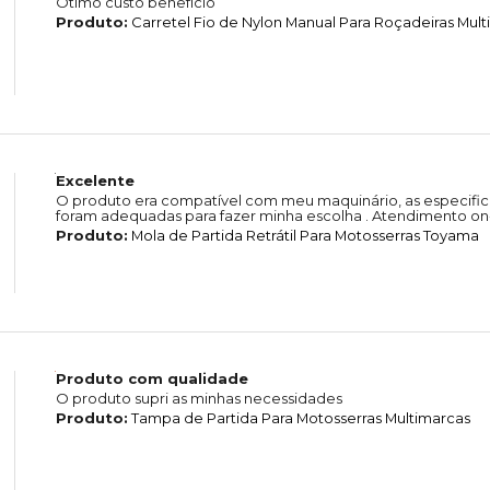
Ótimo custo benefício
Produto:
Carretel Fio de Nylon Manual Para Roçadeiras Mul
Excelente
O produto era compatível com meu maquinário, as especific
foram adequadas para fazer minha escolha . Atendimento on-
Produto:
Mola de Partida Retrátil Para Motosserras Toyama
Produto com qualidade
O produto supri as minhas necessidades
Produto:
Tampa de Partida Para Motosserras Multimarcas