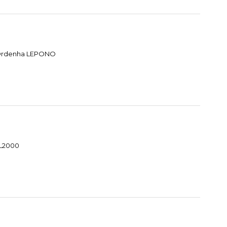
e Ordenha LEPONO
HL2000