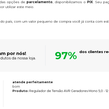
 das opções de
parcelamento
, disponibilizamos o
PIX
. Seu p
or utilizar este meio.
s do país, com um valor pequeno de compra você já conta com es
97%
dos clientes 
am por nós!
dutos da nossa loja.
atende perfeitamente
bom
Produto:
Regulador de Tensão AVR Geradores Mono 5,0 - 12