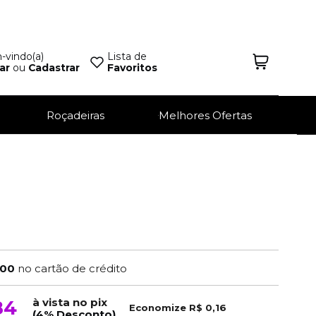
vindo(a)
Lista de
ar
ou
Cadastrar
Favoritos
Roçadeiras
Melhores Ofertas
,00
no cartão de crédito
à vista no pix
84
Economize
R$ 0,16
(4% Desconto)