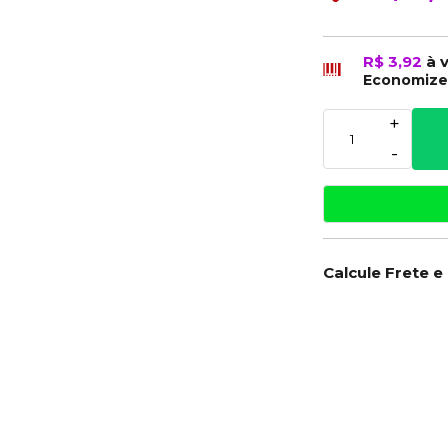
R$ 3,92
à 
Economiz
+
-
Calcule Frete e