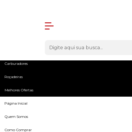
Olá Visitante!
Acesse sua conta e pedidos
Menu
Máquinas
Peças e Acessórios
Microtratores
Carburadores
Roçadeiras
Melhores Ofertas
Página Inicial
Quem Somos
Como Comprar