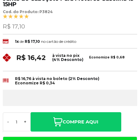
15HP
Cod. do Produto: P3824
R$ 17,10
1x
de
R$ 17,10
no cartão de crédito
à vista no pix
R$ 16,42
Economize
R$ 0,68
(4% Desconto)
R$ 16,76
à vista no boleto
(2% Desconto)
Economize
R$ 0,34
COMPRE AQUI
-
+