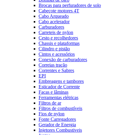
Brocas para perfuradores de solo
Cabeçote motores 4T
Cabo Arqueado
Cabo acelerador
Carburadores
Carreteis de nylon
Cesto e recolhedores
Chassis e plataformas
Cilindro e pistão
Cintos e acessórios
Conexão de carburadores
Correias tração
Correntes e Sabres
EPI
Embreagens e tambores
Esticador de Corrente
Facas e lâminas
Ferramentas elétricas
Filtros de ar
Filtros de combustíveis
Fios de nylon
Fonte Carregadores
Gerador de Energia
Injetores Combustiveis