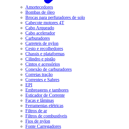
Amortecedores
Bombas de óleo
Brocas para perfuradores de solo
Cabeçote motores 4T
Cabo Arqueado
Cabo acelerador
Carburadores
Carreteis de nylon
Cesto e recolhedores
Chassis e plataformas
Cilindro e pistão
Cintos e acessórios
Conexão de carburadores
Correias tração
Correntes e Sabres
EPI
Embreagens e tambores
Esticador de Corrente
Facas e lâminas
Ferramentas elétricas
Filtros de ar
Filtros de combustíveis
Fios de nylon
Fonte Carregadores