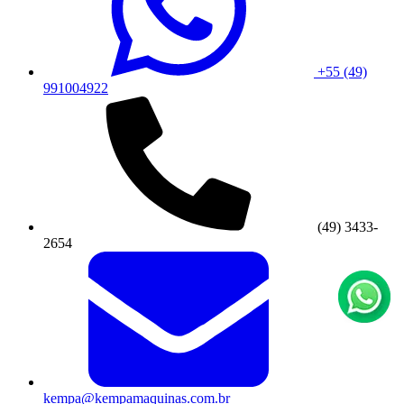
+55 (49)
991004922
(49) 3433-
2654
kempa@kempamaquinas.com.br