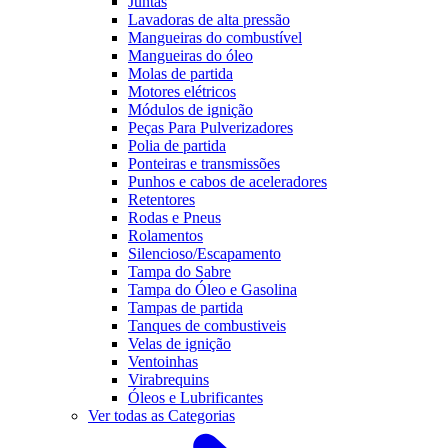
Juntas
Lavadoras de alta pressão
Mangueiras do combustível
Mangueiras do óleo
Molas de partida
Motores elétricos
Módulos de ignição
Peças Para Pulverizadores
Polia de partida
Ponteiras e transmissões
Punhos e cabos de aceleradores
Retentores
Rodas e Pneus
Rolamentos
Silencioso/Escapamento
Tampa do Sabre
Tampa do Óleo e Gasolina
Tampas de partida
Tanques de combustiveis
Velas de ignição
Ventoinhas
Virabrequins
Óleos e Lubrificantes
Ver todas as Categorias