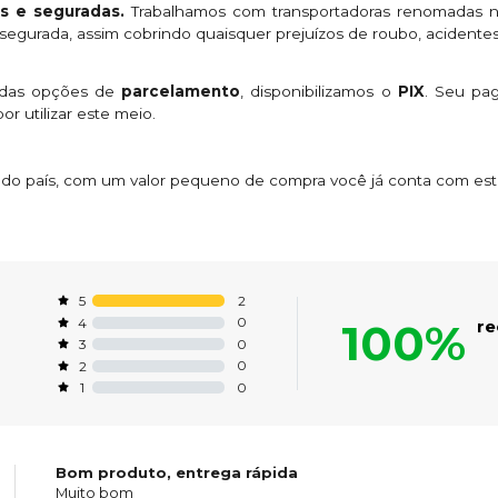
s e seguradas.
Trabalhamos com transportadoras renomadas n
egurada, assim cobrindo quaisquer prejuízos de roubo, acidentes
 das opções de
parcelamento
, disponibilizamos o
PIX
. Seu p
or utilizar este meio.
s do país, com um valor pequeno de compra você já conta com es
2
5
0
4
100%
r
0
3
0
2
0
1
Bom produto, entrega rápida
Muito bom