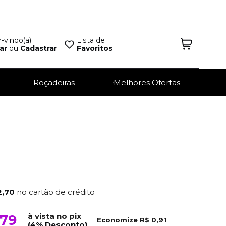
vindo(a)
Lista de
ar
ou
Cadastrar
Favoritos
Roçadeiras
Melhores Ofertas
2,70
no cartão de crédito
à vista no pix
,79
Economize
R$ 0,91
(4% Desconto)