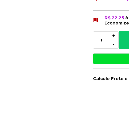
R$ 22,25
à
Economiz
+
-
Calcule Frete e