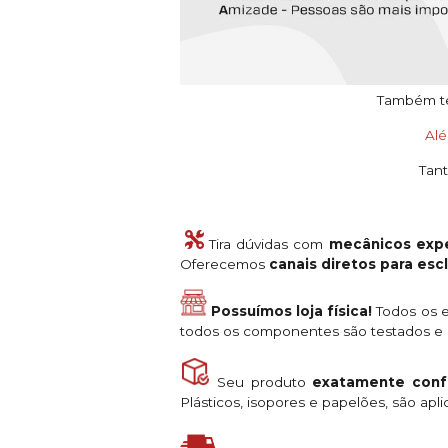
Também tem
Al
Tant
Tira dúvidas com
mecânicos expe
Oferecemos
canais diretos para es
Possuímos loja física!
Todos os e
todos os componentes são testados e a
Seu produto
exatamente conf
Plásticos, isopores e papelões, são ap