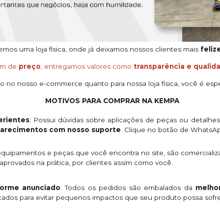
os uma loja física, onde já deixamos nossos clientes mais
feliz
ém de
preço
, entregamos valores como
transparência e qualid
o no nosso e-commerce quanto para nossa loja física, você é espe
MOTIVOS PARA COMPRAR NA KEMPA
rientes
: Possui dúvidas sobre aplicações de peças ou detalhe
clarecimentos com nosso suporte
. Clique no botão de WhatsA
quipamentos e peças que você encontra no site, são comercializ
provados na prática, por clientes assim como você.
orme anunciado
. Todos os pedidos são embalados da
melhor
licados para evitar pequenos impactos que seu produto possa sofre