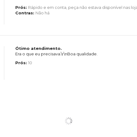
Prós:
Rápido e em conta, peça não estava disponível nas loj
Contras:
Não há
Ótimo atendimento.
Era o que eu precisava.\r\nBoa qualidade.
Prós:
10