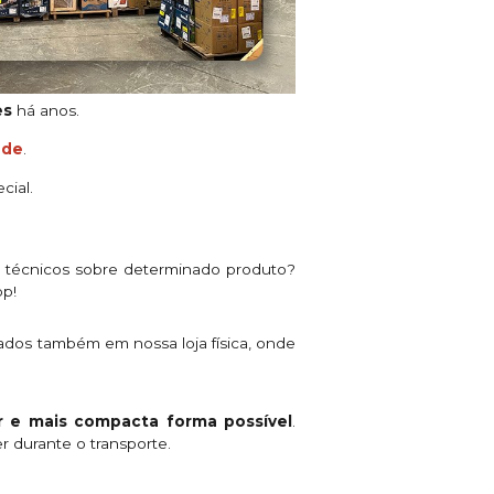
es
há anos.
ade
.
cial.
s técnicos sobre determinado produto?
pp!
ados também em nossa loja física, onde
 e mais compacta forma possível
.
r durante o transporte.