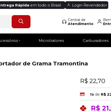
Entrega Rápida
em todo o Brasil
Login Revendedor
Central de
Bem-
Atendimento
Entr
Acessórios
Microtratores
Carburadores
Cortador de Grama Tramontina
R$ 22,70
1x
de
R$ 2
R$ 21