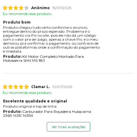
Anônimo
15/07/2025
Eu recomendo esse produto.
Produto bom
Produto chegou tudo certo conforme o anúncio,
entregue dentro do prazo esperado. Problema é o
pagamento via Pix no site, pois ele não dá um código
com o valor pra ser pago, apenas a chave Pix, e o meu
demorou pra confirmar o pagamento, ou contrário de
outras plataformas onde a confirmação do pagamento
é imediata.
Produto:
Kit Motor Completo Montado Para
Motosserra Stihl MS 180
Clamar L.
10/07/2025
Eu recomendo esse produto.
Excelente qualidade e original
Produto original e top de linha
Produto:
Carburador Para Roçadeira Husqvarna
236R 143R 143RII
Ver mais avaliações