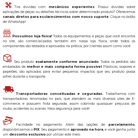
Tira dúvidas com
mecânicos experientes
: Possui dúvidas sobre
aplicações de peças ou detalhes técnicos sobre determinado produto? Oferecemos
canais diretos para esclarecimentos com nosso suporte
. Clique no botão
de WhatsApp!
Possuímos loja física!
Todos os equipamentos e peças que você encontra
no site, são comercializados também em nossa loja física, onde todos os
componentes são testados e aprovados na prática, por clientes assim como você.
Seu produto
exatamente conforme anunciado
. Todos os pedidos são
embalados da
melhor e mais compacta forma possível
. Plásticos, isopores e
papelões, são aplicados para evitar pequenos impactos que seu produto possa
sofrer durante o transporte.
Transportadoras conceituadas e seguradas.
Trabalhamos com
transportadoras renomadas no país, que atendem os mais diversos sites de E-
commerce, e possuem frota segurada, assim cobrindo quaisquer prejuízos de
roubo, acidentes ou avarias. Mais segurança para você!
Facilidade no pagamento. Além das opções de
parcelamento
,
disponibilizamos o
PIX
. Seu pagamento é
aprovado na hora
, e você ganha junto
um
desconto exclusivo
por utilizar este meio.