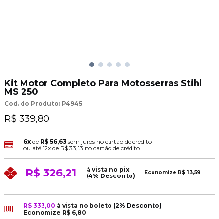
Kit Motor Completo Para Motosserras Stihl
MS 250
Cod. do Produto: P4945
R$ 339,80
6x
de
R$ 56,63
sem juros no cartão de crédito
ou até
12x
de
R$ 33,13
no cartão de crédito
à vista no pix
R$ 326,21
Economize
R$ 13,59
(4% Desconto)
R$ 333,00
à vista no boleto
(2% Desconto)
Economize
R$ 6,80