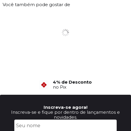
Você também pode gostar de
6X Sem Juros
4% de Desconto
no Cartão de Crédito
no Pix
Inscreva-se agora!
Inscreva-se e fique por dentro de lançamentos e
novidades.