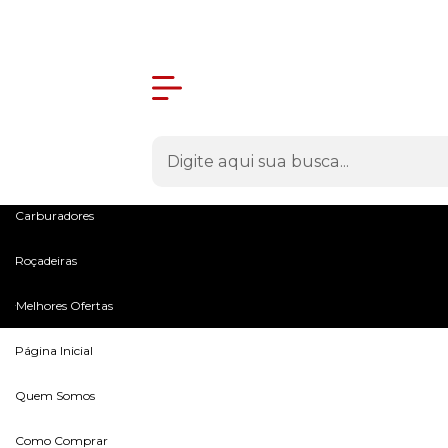
Olá Visitante!
Acesse sua conta e pedidos
Menu
Máquinas
Peças e Acessórios
Microtratores
Carburadores
Roçadeiras
Melhores Ofertas
Página Inicial
Quem Somos
Como Comprar