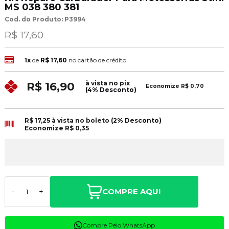
MS 038 380 381
Cod. do Produto: P3994
R$ 17,60
1x
de
R$ 17,60
no cartão de crédito
à vista no pix
R$ 16,90
Economize
R$ 0,70
(4% Desconto)
R$ 17,25
à vista no boleto
(2% Desconto)
Economize
R$ 0,35
COMPRE AQUI
-
+
Compre Pelo WhatsApp