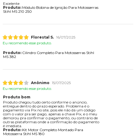
Excelente
Produto:
Módulo Bobina de Ignição Para Motosserras
Stihl MS 210 250
Florestal S.
16/07/2025
Eu recomendo esse produto.
Produto:
Cilindro Completo Para Motosserras Stihl
MS 382
Anônimo
15/07/2025
Eu recomendo esse produto.
Produto bom
Produto chegou tudo certo conforme o anúncio,
entregue dentro do prazo esperado. Problema é o
pagamento via Pix no site, pois ele não dá um código
com o valor pra ser pago, apenas a chave Pix, e o meu
demorou pra confirmar o pagamento, ou contrário de
outras plataformas onde a confirmação do pagamento
é imediata.
Produto:
Kit Motor Completo Montado Para
Motosserra Stihl MS 180