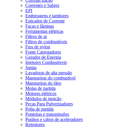
Correias tração
Correntes e Sabres
EPI
Embreagens e tambores
Esticador de Corrente
Facas e lâminas
Ferramentas elétricas
Filtros de ar
Filtros de combustíveis
Fios de nylon
Fonte Carregadores
Gerador de Energia
Injetores Combustiveis
Juntas
Lavadoras de alta pressão
Mangueiras do combustível
Mangueiras do óleo
Molas de partida
Motores elétricos
Módulos de ignição
Peças Para Pulverizadores
Polia de partida
Ponteiras e transmissões
Punhos e cabos de aceleradores
Retentores