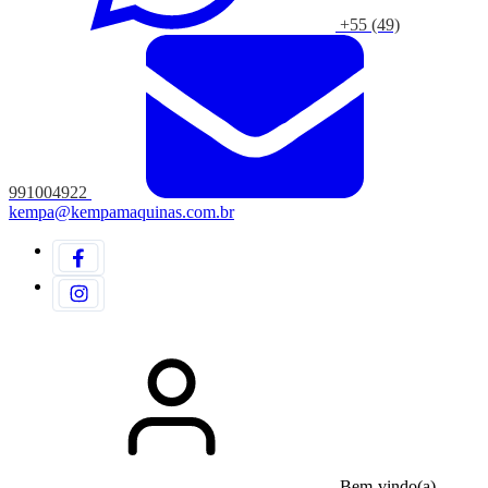
+55 (49)
991004922
kempa@kempamaquinas.com.br
Bem-vindo(a)