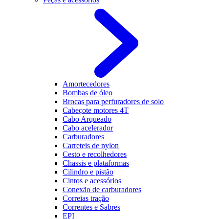
Amortecedores
Bombas de óleo
Brocas para perfuradores de solo
Cabeçote motores 4T
Cabo Arqueado
Cabo acelerador
Carburadores
Carreteis de nylon
Cesto e recolhedores
Chassis e plataformas
Cilindro e pistão
Cintos e acessórios
Conexão de carburadores
Correias tração
Correntes e Sabres
EPI