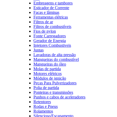
Embreagens e tambores
Esticador de Corrente
Facas e lâminas
Ferramentas elétricas
Filtros de ar
Filtros de combustíveis
Fios de nylon
Fonte Carregadores
Gerador de Energia
Injetores Combustiveis
Juntas
Lavadoras de alta pressão
Mangueiras do combustível
Mangueiras do óleo
Molas de partida
Motores elétricos
Módulos de ignição
Peças Para Pulverizadores
Polia de partida
Ponteiras e transmissões
Punhos e cabos de aceleradores
Retentores
Rodas e Pneus
Rolamentos
Silencioso/Escapamento