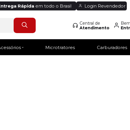
Entrega Rápida
em todo o Brasil
Login Revendedor
Central de
Bem-
Atendimento
Entr
Acessórios
Microtratores
Carburadores