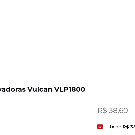
vadoras Vulcan VLP1800
R$ 38,60
1x
de
R$ 3