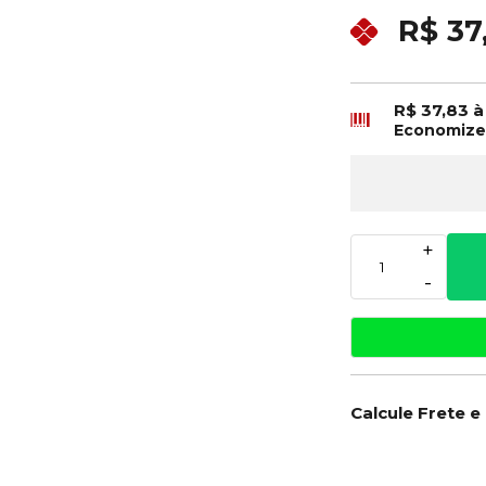
R$ 37
R$ 37,83
à
Economiz
+
-
Calcule Frete e