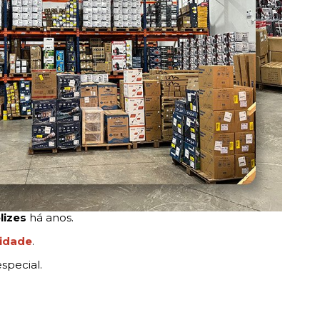
lizes
há anos.
lidade
.
special.