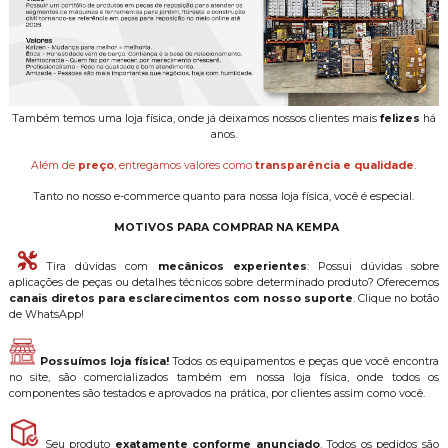
Também temos uma loja física, onde já deixamos nossos clientes mais
felizes
há
anos.
Além de
preço
, entregamos valores como
transparência e qualidade
.
Tanto no nosso e-commerce quanto para nossa loja física, você é especial.
MOTIVOS PARA COMPRAR NA KEMPA
Tira dúvidas com
mecânicos experientes
: Possui dúvidas sobre
aplicações de peças ou detalhes técnicos sobre determinado produto? Oferecemos
canais diretos para esclarecimentos com nosso suporte
. Clique no botão
de WhatsApp!
Possuímos loja física!
Todos os equipamentos e peças que você encontra
no site, são comercializados também em nossa loja física, onde todos os
componentes são testados e aprovados na prática, por clientes assim como você.
Seu produto
exatamente conforme anunciado
. Todos os pedidos são