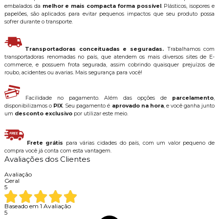
embalados da
melhor e mais compacta forma possível
. Plásticos, isopores e
papelões, são aplicados para evitar pequenos impactos que seu produto possa
sofrer durante o transporte.
Transportadoras conceituadas e seguradas.
Trabalhamos com
transportadoras renomadas no país, que atendem os mais diversos sites de E-
commerce, e possuem frota segurada, assim cobrindo quaisquer prejuízos de
roubo, acidentes ou avarias. Mais segurança para você!
Facilidade no pagamento. Além das opções de
parcelamento
,
disponibilizamos o
PIX
. Seu pagamento é
aprovado na hora
, e você ganha junto
um
desconto exclusivo
por utilizar este meio.
Frete grátis
para várias cidades do país, com um valor pequeno de
compra você já conta com esta vantagem.
Avaliações dos Clientes
Avaliação
Geral
5
Baseado em
1
Avaliação
5