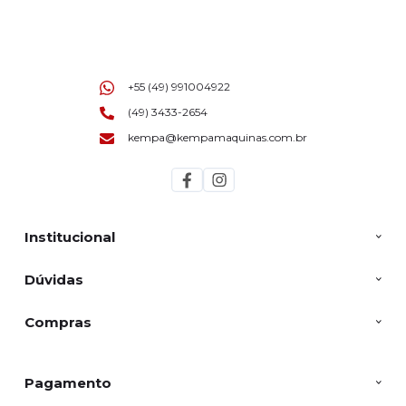
+55 (49) 991004922
(49) 3433-2654
kempa@kempamaquinas.com.br
Institucional
Dúvidas
Compras
Pagamento