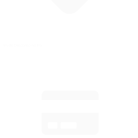
4% de Desconto
no Pix