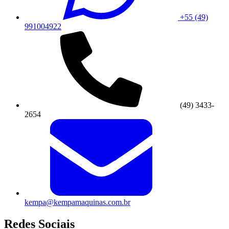
+55 (49)
991004922
(49) 3433-
2654
kempa@kempamaquinas.com.br
Redes Sociais