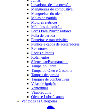
Juntas
Lavadoras de alta pressão
Mangueiras do combustível
Mangueiras do óleo
Molas de partida
Motores elétricos
Módulos de ignição
Peças Para Pulverizadores
Polia de partida
Ponteiras e transmissões
Punhos e cabos de aceleradores
Retentores
Rodas e Pneus
Rolamentos
Silencioso/Escapamento
Tampa do Sabre
Tampa do Óleo e Gasolina
Tampas de partida
Tanques de combustiveis
Velas de ignição
Ventoinhas
Virabrequins
Óleos e Lubrificantes
Ver todas as Categorias