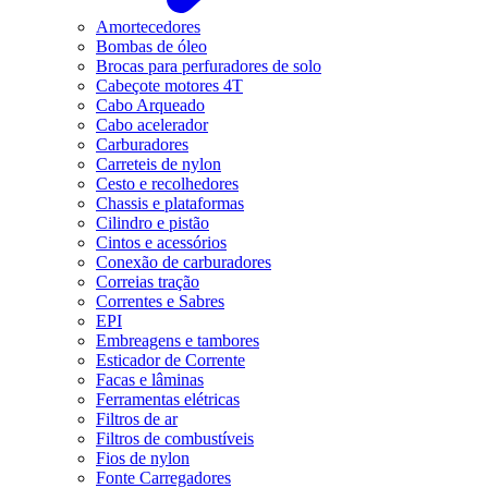
Amortecedores
Bombas de óleo
Brocas para perfuradores de solo
Cabeçote motores 4T
Cabo Arqueado
Cabo acelerador
Carburadores
Carreteis de nylon
Cesto e recolhedores
Chassis e plataformas
Cilindro e pistão
Cintos e acessórios
Conexão de carburadores
Correias tração
Correntes e Sabres
EPI
Embreagens e tambores
Esticador de Corrente
Facas e lâminas
Ferramentas elétricas
Filtros de ar
Filtros de combustíveis
Fios de nylon
Fonte Carregadores