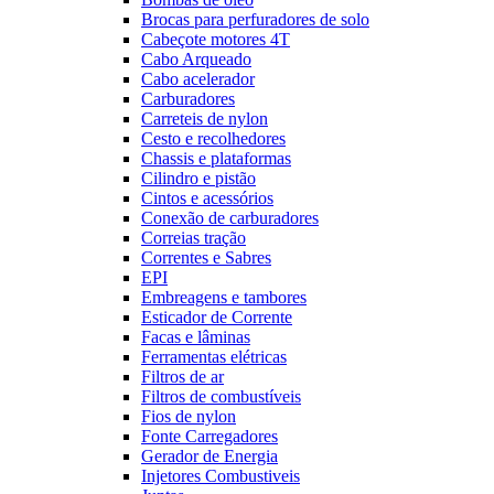
Brocas para perfuradores de solo
Cabeçote motores 4T
Cabo Arqueado
Cabo acelerador
Carburadores
Carreteis de nylon
Cesto e recolhedores
Chassis e plataformas
Cilindro e pistão
Cintos e acessórios
Conexão de carburadores
Correias tração
Correntes e Sabres
EPI
Embreagens e tambores
Esticador de Corrente
Facas e lâminas
Ferramentas elétricas
Filtros de ar
Filtros de combustíveis
Fios de nylon
Fonte Carregadores
Gerador de Energia
Injetores Combustiveis