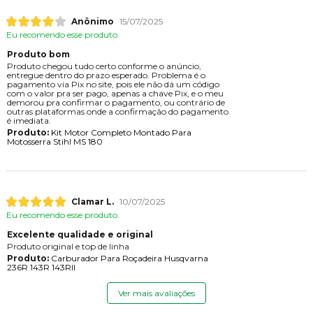
Anônimo
15/07/2025
Eu recomendo esse produto.
Produto bom
Produto chegou tudo certo conforme o anúncio,
entregue dentro do prazo esperado. Problema é o
pagamento via Pix no site, pois ele não dá um código
com o valor pra ser pago, apenas a chave Pix, e o meu
demorou pra confirmar o pagamento, ou contrário de
outras plataformas onde a confirmação do pagamento
é imediata.
Produto:
Kit Motor Completo Montado Para
Motosserra Stihl MS 180
Clamar L.
10/07/2025
Eu recomendo esse produto.
Excelente qualidade e original
Produto original e top de linha
Produto:
Carburador Para Roçadeira Husqvarna
236R 143R 143RII
Ver mais avaliações