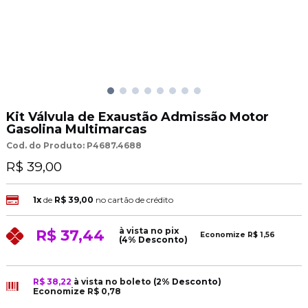
Kit Válvula de Exaustão Admissão Motor
Gasolina Multimarcas
Cod. do Produto: P4687.4688
R$ 39,00
1x
de
R$ 39,00
no cartão de crédito
à vista no pix
R$ 37,44
Economize
R$ 1,56
(4% Desconto)
R$ 38,22
à vista no boleto
(2% Desconto)
Economize
R$ 0,78