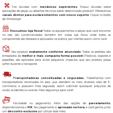
Tira dúvidas com
mecânicos experientes
: Possui dúvidas sobre
aplicações de peças ou detalhes técnicos sobre determinado produto? Oferecemos
canais diretos para esclarecimentos com nosso suporte
. Clique no botão
de WhatsApp!
Possuímos loja física!
Todos os equipamentos e peças que você encontra
no site, são comercializados também em nossa loja física, onde todos os
componentes são testados e aprovados na prática, por clientes assim como você.
Seu produto
exatamente conforme anunciado
. Todos os pedidos são
embalados da
melhor e mais compacta forma possível
. Plásticos, isopores e
papelões, são aplicados para evitar pequenos impactos que seu produto possa
sofrer durante o transporte.
Transportadoras conceituadas e seguradas.
Trabalhamos com
transportadoras renomadas no país, que atendem os mais diversos sites de E-
commerce, e possuem frota segurada, assim cobrindo quaisquer prejuízos de
roubo, acidentes ou avarias. Mais segurança para você!
Facilidade no pagamento. Além das opções de
parcelamento
,
disponibilizamos o
PIX
. Seu pagamento é
aprovado na hora
, e você ganha junto
um
desconto exclusivo
por utilizar este meio.