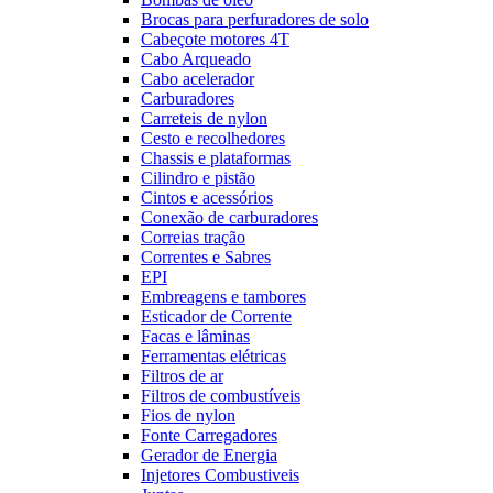
Brocas para perfuradores de solo
Cabeçote motores 4T
Cabo Arqueado
Cabo acelerador
Carburadores
Carreteis de nylon
Cesto e recolhedores
Chassis e plataformas
Cilindro e pistão
Cintos e acessórios
Conexão de carburadores
Correias tração
Correntes e Sabres
EPI
Embreagens e tambores
Esticador de Corrente
Facas e lâminas
Ferramentas elétricas
Filtros de ar
Filtros de combustíveis
Fios de nylon
Fonte Carregadores
Gerador de Energia
Injetores Combustiveis