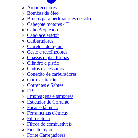
Amortecedores
Bombas de óleo
Brocas para perfuradores de solo
Cabeçote motores 4T
Cabo Arqueado
Cabo acelerador
Carburadores
Carreteis de nylon
Cesto e recolhedores
Chassis e plataformas
Cilindro e pistão
Cintos e acessórios
Conexão de carburadores
Correias tração
Correntes e Sabres
EPI
Embreagens e tambores
Esticador de Corrente
Facas e lâminas
Ferramentas elétricas
Filtros de ar
Filtros de combustíveis
Fios de nylon
Fonte Carregadores