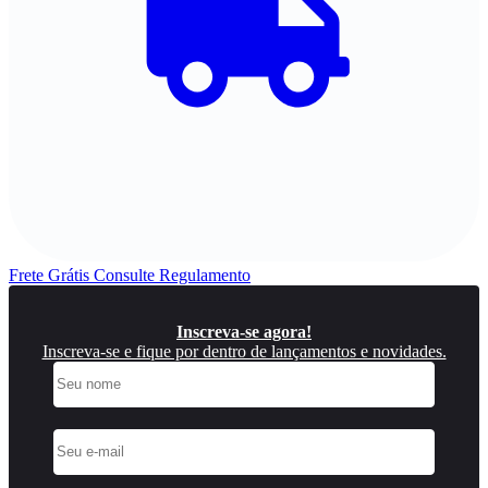
Frete Grátis
Consulte Regulamento
4
Inscreva-se agora!
Inscreva-se e fique por dentro de lançamentos e novidades.