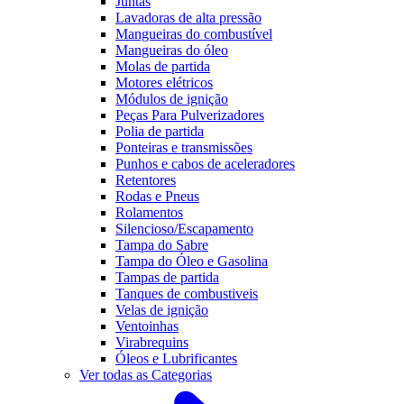
Juntas
Lavadoras de alta pressão
Mangueiras do combustível
Mangueiras do óleo
Molas de partida
Motores elétricos
Módulos de ignição
Peças Para Pulverizadores
Polia de partida
Ponteiras e transmissões
Punhos e cabos de aceleradores
Retentores
Rodas e Pneus
Rolamentos
Silencioso/Escapamento
Tampa do Sabre
Tampa do Óleo e Gasolina
Tampas de partida
Tanques de combustiveis
Velas de ignição
Ventoinhas
Virabrequins
Óleos e Lubrificantes
Ver todas as Categorias