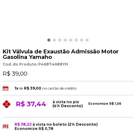
Kit Válvula de Exaustão Admissão Motor
Gasolina Yamaho
Cod. do Produto: P4687.4688YH
R$ 39,00
1x
de
R$ 39,00
no cartão de crédito
à vista no pix
R$ 37,44
Economize
R$ 1,56
(4% Desconto)
R$ 38,22
à vista no boleto
(2% Desconto)
Economize
R$ 0,78