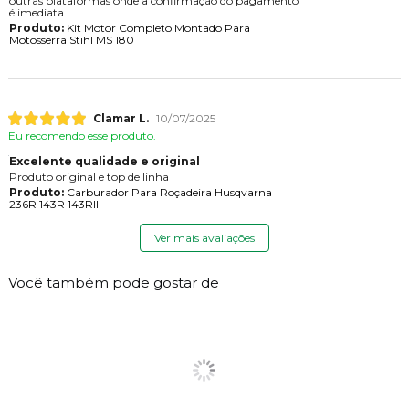
outras plataformas onde a confirmação do pagamento
é imediata.
Produto:
Kit Motor Completo Montado Para
Motosserra Stihl MS 180
Clamar L.
10/07/2025
Eu recomendo esse produto.
Excelente qualidade e original
Produto original e top de linha
Produto:
Carburador Para Roçadeira Husqvarna
236R 143R 143RII
Ver mais avaliações
Você também pode gostar de