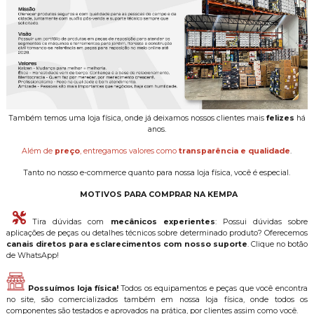
Também temos uma loja física, onde já deixamos nossos clientes mais
felizes
há
anos.
Além de
preço
, entregamos valores como
transparência e qualidade
.
Tanto no nosso e-commerce quanto para nossa loja física, você é especial.
MOTIVOS PARA COMPRAR NA KEMPA
Tira dúvidas com
mecânicos experientes
: Possui dúvidas sobre
aplicações de peças ou detalhes técnicos sobre determinado produto? Oferecemos
canais diretos para esclarecimentos com nosso suporte
. Clique no botão
de WhatsApp!
Possuímos loja física!
Todos os equipamentos e peças que você encontra
no site, são comercializados também em nossa loja física, onde todos os
componentes são testados e aprovados na prática, por clientes assim como você.