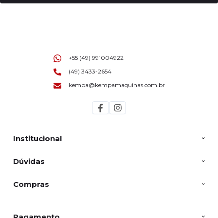
+55 (49) 991004922
(49) 3433-2654
kempa@kempamaquinas.com.br
Institucional
Dúvidas
Compras
Pagamento