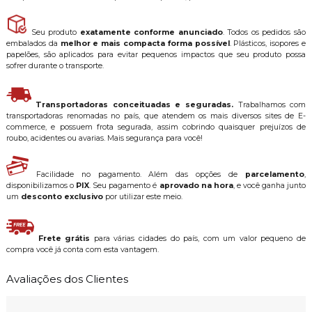
Seu produto
exatamente conforme anunciado
. Todos os pedidos são
embalados da
melhor e mais compacta forma possível
. Plásticos, isopores e
papelões, são aplicados para evitar pequenos impactos que seu produto possa
sofrer durante o transporte.
Transportadoras conceituadas e seguradas.
Trabalhamos com
transportadoras renomadas no país, que atendem os mais diversos sites de E-
commerce, e possuem frota segurada, assim cobrindo quaisquer prejuízos de
roubo, acidentes ou avarias. Mais segurança para você!
Facilidade no pagamento. Além das opções de
parcelamento
,
disponibilizamos o
PIX
. Seu pagamento é
aprovado na hora
, e você ganha junto
um
desconto exclusivo
por utilizar este meio.
Frete grátis
para várias cidades do país, com um valor pequeno de
compra você já conta com esta vantagem.
Avaliações dos Clientes