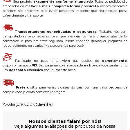
Seu produto
exatamente conforme anunciado
. Todos os pedidos são
embalados da
melhor e mais compacta forma possível
. Plásticos, isopores e
papelões, são aplicados para evitar pequenos impactos que seu produto possa
sofrer durante o transporte.
Transportadoras conceituadas e seguradas.
Trabalhamos com
transportadoras renomadas no país, que atendem os mais diversos sites de E-
commerce, e possuem frota segurada, assim cobrindo quaisquer prejuízos de
roubo, acidentes ou avarias. Mais segurança para você!
Facilidade no pagamento. Além das opções de
parcelamento
,
disponibilizamos o
PIX
. Seu pagamento é
aprovado na hora
, e você ganha junto
um
desconto exclusivo
por utilizar este meio.
Frete grátis
para várias cidades do país, com um valor pequeno de
compra você já conta com esta vantagem.
Avaliações dos Clientes
Nossos clientes falam por nós!
veja algumas avaliações de produtos da nossa