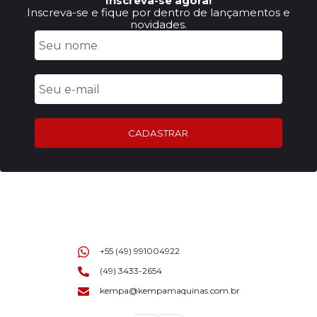
Inscreva-se agora!
Inscreva-se e fique por dentro de lançamentos e
novidades.
CADASTRAR
+55 (49) 991004922
(49) 3433-2654
kempa@kempamaquinas.com.br