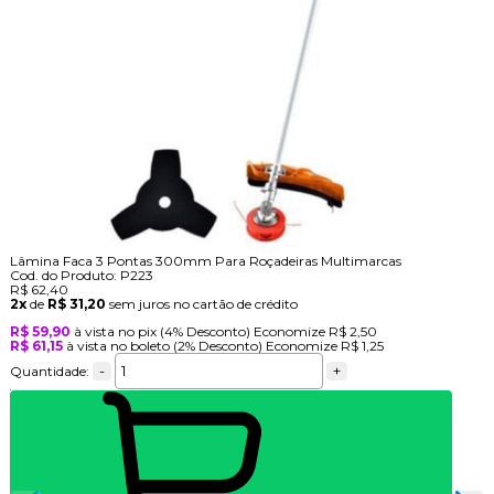
Lâmina Faca 3 Pontas 300mm Para Roçadeiras Multimarcas
Cod. do Produto: P223
R$ 62,40
2x
de
R$ 31,20
sem juros no cartão de crédito
R$ 59,90
à vista no pix
(4% Desconto)
Economize
R$ 2,50
R$ 61,15
à vista no boleto
(2% Desconto)
Economize
R$ 1,25
-
+
Quantidade: