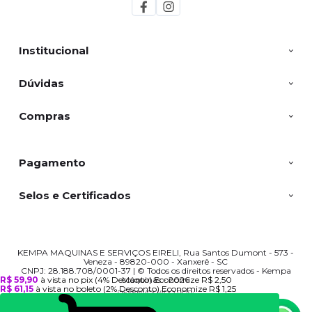
Institucional
Dúvidas
Compras
Pagamento
Selos e Certificados
KEMPA MAQUINAS E SERVIÇOS EIRELI, Rua Santos Dumont - 573 -
Veneza - 89820-000 - Xanxerê - SC
CNPJ: 28.188.708/0001-37 | © Todos os direitos reservados - Kempa
R$ 59,90
à vista no pix
(4% Desconto)
Economize
R$ 2,50
Máquinas - 2026
R$ 61,15
à vista no boleto
(2% Desconto)
Economize
R$ 1,25