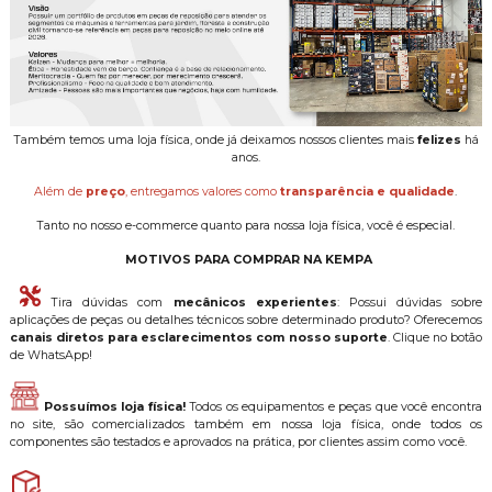
Também temos uma loja física, onde já deixamos nossos clientes mais
felizes
há
anos.
Além de
preço
, entregamos valores como
transparência e qualidade
.
Tanto no nosso e-commerce quanto para nossa loja física, você é especial.
MOTIVOS PARA COMPRAR NA KEMPA
Tira dúvidas com
mecânicos experientes
: Possui dúvidas sobre
aplicações de peças ou detalhes técnicos sobre determinado produto? Oferecemos
canais diretos para esclarecimentos com nosso suporte
. Clique no botão
de WhatsApp!
Possuímos loja física!
Todos os equipamentos e peças que você encontra
no site, são comercializados também em nossa loja física, onde todos os
componentes são testados e aprovados na prática, por clientes assim como você.