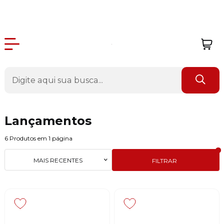
Lançamentos
6
Produtos em
1
página
MAIS RECENTES
FILTRAR