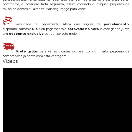
commerce, e possuem frota segurada, assim cobrindo quaisquer prejuízos de
roubo, acidentes ou avarias. Mais segurança para você!
Facilidade no pagamento. Além das opções de
parcelamento
,
disponibilizamos o
PIX
. Seu pagamento é
aprovado na hora
, e você ganha junto
um
desconto exclusivo
por utilizar este meio.
Frete grátis
para várias cidades do país, com um valor pequeno de
compra você já conta com esta vantagem.
Vídeos