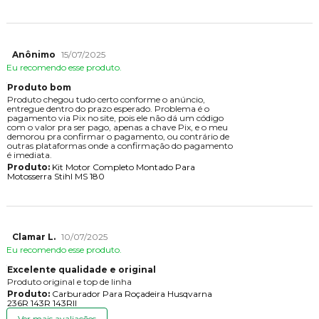
Anônimo
15/07/2025
Eu recomendo esse produto.
Produto bom
Produto chegou tudo certo conforme o anúncio,
entregue dentro do prazo esperado. Problema é o
pagamento via Pix no site, pois ele não dá um código
com o valor pra ser pago, apenas a chave Pix, e o meu
demorou pra confirmar o pagamento, ou contrário de
outras plataformas onde a confirmação do pagamento
é imediata.
Produto:
Kit Motor Completo Montado Para
Motosserra Stihl MS 180
Clamar L.
10/07/2025
Eu recomendo esse produto.
Excelente qualidade e original
Produto original e top de linha
Produto:
Carburador Para Roçadeira Husqvarna
236R 143R 143RII
Ver mais avaliações