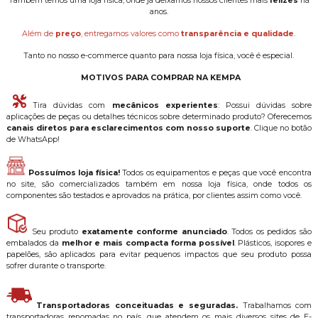
Também temos uma loja física, onde já deixamos nossos clientes mais
felizes
há
anos.
Além de
preço
, entregamos valores como
transparência e qualidade
.
Tanto no nosso e-commerce quanto para nossa loja física, você é especial.
MOTIVOS PARA COMPRAR NA KEMPA
Tira dúvidas com
mecânicos experientes
: Possui dúvidas sobre
aplicações de peças ou detalhes técnicos sobre determinado produto? Oferecemos
canais diretos para esclarecimentos com nosso suporte
. Clique no botão
de WhatsApp!
Possuímos loja física!
Todos os equipamentos e peças que você encontra
no site, são comercializados também em nossa loja física, onde todos os
componentes são testados e aprovados na prática, por clientes assim como você.
Seu produto
exatamente conforme anunciado
. Todos os pedidos são
embalados da
melhor e mais compacta forma possível
. Plásticos, isopores e
papelões, são aplicados para evitar pequenos impactos que seu produto possa
sofrer durante o transporte.
Transportadoras conceituadas e seguradas.
Trabalhamos com
transportadoras renomadas no país, que atendem os mais diversos sites de E-