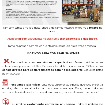
Também temos uma loja física, onde já deixamos nossos clientes mais
felizes
há
anos.
Além de
preço
, entregamos valores como
transparência e qualidade
.
Tanto no nosso e-commerce quanto para nossa loja física, você é especial.
MOTIVOS PARA COMPRAR NA KEMPA
Tira dúvidas com
mecânicos experientes
: Possui dúvidas sobre
aplicações de peças ou detalhes técnicos sobre determinado produto? Oferecemos
canais diretos para esclarecimentos com nosso suporte
. Clique no botão
de WhatsApp!
Possuímos loja física!
Todos os equipamentos e peças que você encontra
no site, são comercializados também em nossa loja física, onde todos os
componentes são testados e aprovados na prática, por clientes assim como você.
Seu produto
exatamente conforme anunciado
. Todos os pedidos são