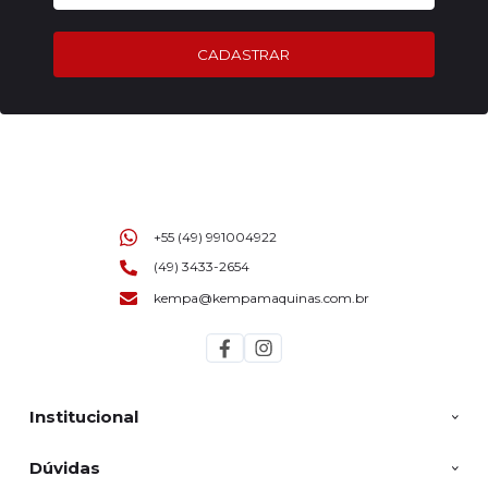
CADASTRAR
+55 (49) 991004922
(49) 3433-2654
kempa@kempamaquinas.com.br
Institucional
Dúvidas