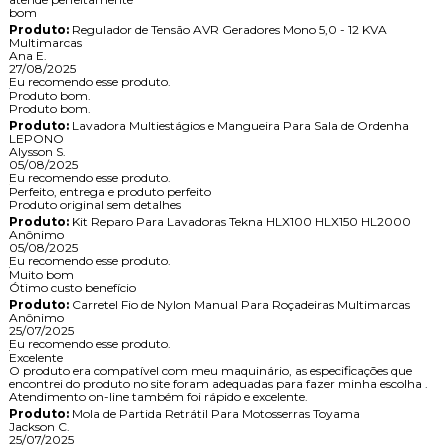
bom
Produto:
Regulador de Tensão AVR Geradores Mono 5,0 - 12 KVA
Multimarcas
Ana E.
27/08/2025
Eu recomendo esse produto.
Produto bom.
Produto bom.
Produto:
Lavadora Multiestágios e Mangueira Para Sala de Ordenha
LEPONO
Alysson S.
05/08/2025
Eu recomendo esse produto.
Perfeito, entrega e produto perfeito
Produto original sem detalhes
Produto:
Kit Reparo Para Lavadoras Tekna HLX100 HLX150 HL2000
Anônimo
05/08/2025
Eu recomendo esse produto.
Muito bom
Ótimo custo benefício
Produto:
Carretel Fio de Nylon Manual Para Roçadeiras Multimarcas
Anônimo
25/07/2025
Eu recomendo esse produto.
Excelente
O produto era compatível com meu maquinário, as especificações que
encontrei do produto no site foram adequadas para fazer minha escolha .
Atendimento on-line também foi rápido e excelente.
Produto:
Mola de Partida Retrátil Para Motosserras Toyama
Jackson C.
25/07/2025