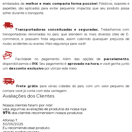
embalados da
melhor e mais compacta forma possível
. Plásticos, isopores e
papelões, são aplicados para evitar pequenos impactos que seu produto possa
sofrer durante o transporte.
Transportadoras conceituadas e seguradas.
Trabalhamos com
transportadoras renomadas no país, que atendem os mais diversos sites de E-
commerce, e possuem frota segurada, assim cobrindo quaisquer prejuízos de
roubo, acidentes ou avarias. Mais segurança para você!
Facilidade no pagamento. Além das opções de
parcelamento
,
disponibilizamos o
PIX
. Seu pagamento é
aprovado na hora
, e você ganha junto
um
desconto exclusivo
por utilizar este meio.
Frete grátis
para várias cidades do país, com um valor pequeno de
compra você já conta com esta vantagem.
Avaliações dos Clientes
Nossos clientes falam por nós!
veja algumas avaliações de produtos da nossa loja.
97%
dos clientes recomendam nossos produtos
Afonso T.
30/09/2025
Eu recomendo esse produto.
atende perfeitamente