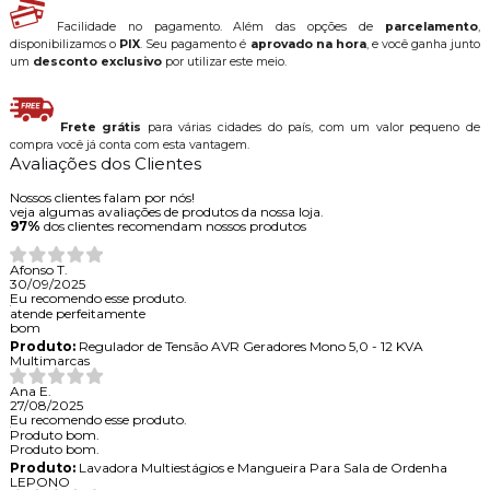
Facilidade no pagamento. Além das opções de
parcelamento
,
disponibilizamos o
PIX
. Seu pagamento é
aprovado na hora
, e você ganha junto
um
desconto exclusivo
por utilizar este meio.
Frete grátis
para várias cidades do país, com um valor pequeno de
compra você já conta com esta vantagem.
Avaliações dos Clientes
Nossos clientes falam por nós!
veja algumas avaliações de produtos da nossa loja.
97%
dos clientes recomendam nossos produtos
Afonso T.
30/09/2025
Eu recomendo esse produto.
atende perfeitamente
bom
Produto:
Regulador de Tensão AVR Geradores Mono 5,0 - 12 KVA
Multimarcas
Ana E.
27/08/2025
Eu recomendo esse produto.
Produto bom.
Produto bom.
Produto:
Lavadora Multiestágios e Mangueira Para Sala de Ordenha
LEPONO