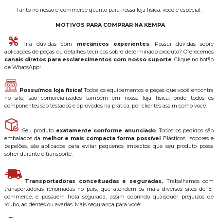
Tanto no nosso e-commerce quanto para nossa loja física, você é especial.
MOTIVOS PARA COMPRAR NA KEMPA
Tira dúvidas com
mecânicos experientes
: Possui dúvidas sobre
aplicações de peças ou detalhes técnicos sobre determinado produto? Oferecemos
canais diretos para esclarecimentos com nosso suporte
. Clique no botão
de WhatsApp!
Possuímos loja física!
Todos os equipamentos e peças que você encontra
no site, são comercializados também em nossa loja física, onde todos os
componentes são testados e aprovados na prática, por clientes assim como você.
Seu produto
exatamente conforme anunciado
. Todos os pedidos são
embalados da
melhor e mais compacta forma possível
. Plásticos, isopores e
papelões, são aplicados para evitar pequenos impactos que seu produto possa
sofrer durante o transporte.
Transportadoras conceituadas e seguradas.
Trabalhamos com
transportadoras renomadas no país, que atendem os mais diversos sites de E-
commerce, e possuem frota segurada, assim cobrindo quaisquer prejuízos de
roubo, acidentes ou avarias. Mais segurança para você!