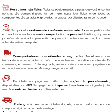
Possuímos loja física!
Todos os equipamentos e peças que você encontra
no site, são comercializados também em nossa loja física, onde todos os
componentes são testados e aprovados na prática, por clientes assim como você.
Seu produto
exatamente conforme anunciado
. Todos os pedidos são
embalados da
melhor e mais compacta forma possível
. Plásticos, isopores e
papelões, são aplicados para evitar pequenos impactos que seu produto possa
sofrer durante o transporte.
Transportadoras conceituadas e seguradas.
Trabalhamos com
transportadoras renomadas no país, que atendem os mais diversos sites de E-
commerce, e possuem frota segurada, assim cobrindo quaisquer prejuízos de
roubo, acidentes ou avarias. Mais segurança para você!
Facilidade no pagamento. Além das opções de
parcelamento
,
disponibilizamos o
PIX
. Seu pagamento é
aprovado na hora
, e você ganha junto
um
desconto exclusivo
por utilizar este meio.
Frete grátis
para várias cidades do país, com um valor pequeno de
compra você já conta com esta vantagem.