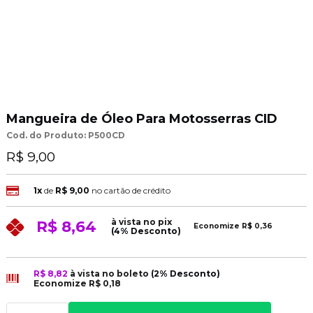
Mangueira de Óleo Para Motosserras CID
Cod. do Produto: P500CD
R$ 9,00
1x
de
R$ 9,00
no cartão de crédito
à vista no pix
R$ 8,64
Economize
R$ 0,36
(4% Desconto)
R$ 8,82
à vista no boleto
(2% Desconto)
Economize
R$ 0,18