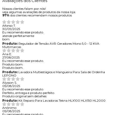
Avaliações dos Clientes
Nossos clientes falam por nós!
veja algumas avaliações de produtos da nossa loja.
97%
dos clientes recomendam nossos produtos
Afonso T.
30/09/2025
Eu recomendo esse produto.
atende perfeitamente
bom
Produto:
Regulador de Tensão AVR Geradores Mono 5,0 - 12 KVA
Multimarcas
Ana E.
27/08/2025
Eu recomendo esse produto.
Produto bom.
Produto bom.
Produto:
Lavadora Multiestágios e Mangueira Para Sala de Ordenha
LEPONO
Alysson S.
05/08/2025
Eu recomendo esse produto.
Perfeito, entrega e produto perfeito
Produto original sem detalhes
Produto:
Kit Reparo Para Lavadoras Tekna HLX100 HLX150 HL2000
Anônimo
05/08/2025
Eu recomendo esse produto.