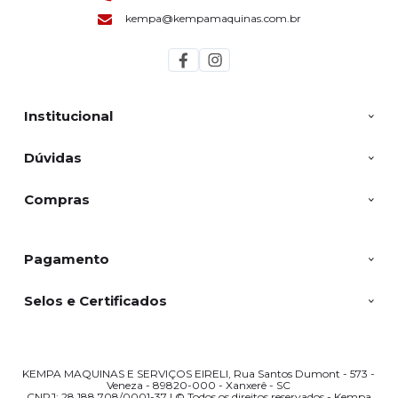
kempa@kempamaquinas.com.br
Institucional
Dúvidas
Compras
Pagamento
Selos e Certificados
KEMPA MAQUINAS E SERVIÇOS EIRELI, Rua Santos Dumont - 573 -
Veneza - 89820-000 - Xanxerê - SC
CNPJ: 28.188.708/0001-37 | © Todos os direitos reservados - Kempa