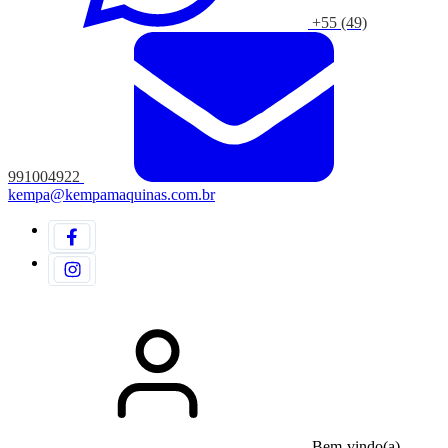
+55 (49)
991004922
kempa@kempamaquinas.com.br
Bem-vindo(a)