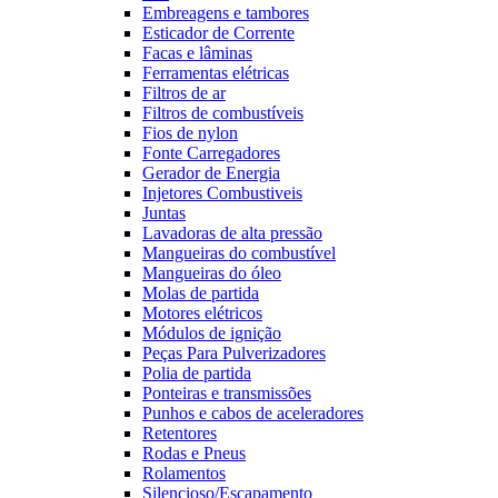
Embreagens e tambores
Esticador de Corrente
Facas e lâminas
Ferramentas elétricas
Filtros de ar
Filtros de combustíveis
Fios de nylon
Fonte Carregadores
Gerador de Energia
Injetores Combustiveis
Juntas
Lavadoras de alta pressão
Mangueiras do combustível
Mangueiras do óleo
Molas de partida
Motores elétricos
Módulos de ignição
Peças Para Pulverizadores
Polia de partida
Ponteiras e transmissões
Punhos e cabos de aceleradores
Retentores
Rodas e Pneus
Rolamentos
Silencioso/Escapamento