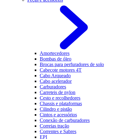
Amortecedores
Bombas de óleo
Brocas para perfuradores de solo
Cabeçote motores 4T
Cabo Arqueado
Cabo acelerador
Carburadores
Carreteis de nylon
Cesto e recolhedores
Chassis e plataformas
Cilindro e pistão
Cintos e acessórios
Conexão de carburadores
Correias tração
Correntes e Sabres
EPI