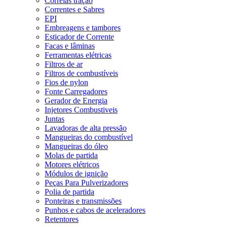
Correias tração
Correntes e Sabres
EPI
Embreagens e tambores
Esticador de Corrente
Facas e lâminas
Ferramentas elétricas
Filtros de ar
Filtros de combustíveis
Fios de nylon
Fonte Carregadores
Gerador de Energia
Injetores Combustiveis
Juntas
Lavadoras de alta pressão
Mangueiras do combustível
Mangueiras do óleo
Molas de partida
Motores elétricos
Módulos de ignição
Peças Para Pulverizadores
Polia de partida
Ponteiras e transmissões
Punhos e cabos de aceleradores
Retentores