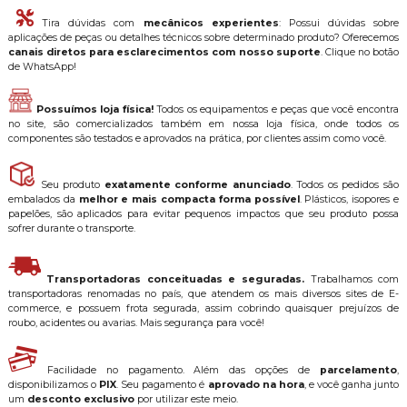
Tira dúvidas com
mecânicos experientes
: Possui dúvidas sobre
aplicações de peças ou detalhes técnicos sobre determinado produto? Oferecemos
canais diretos para esclarecimentos com nosso suporte
. Clique no botão
de WhatsApp!
Possuímos loja física!
Todos os equipamentos e peças que você encontra
no site, são comercializados também em nossa loja física, onde todos os
componentes são testados e aprovados na prática, por clientes assim como você.
Seu produto
exatamente conforme anunciado
. Todos os pedidos são
embalados da
melhor e mais compacta forma possível
. Plásticos, isopores e
papelões, são aplicados para evitar pequenos impactos que seu produto possa
sofrer durante o transporte.
Transportadoras conceituadas e seguradas.
Trabalhamos com
transportadoras renomadas no país, que atendem os mais diversos sites de E-
commerce, e possuem frota segurada, assim cobrindo quaisquer prejuízos de
roubo, acidentes ou avarias. Mais segurança para você!
Facilidade no pagamento. Além das opções de
parcelamento
,
disponibilizamos o
PIX
. Seu pagamento é
aprovado na hora
, e você ganha junto
um
desconto exclusivo
por utilizar este meio.