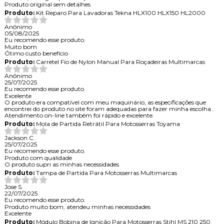
Produto original sem detalhes
Produto:
Kit Reparo Para Lavadoras Tekna HLX100 HLX150 HL2000
Anônimo
05/08/2025
Eu recomendo esse produto.
Muito bom
Ótimo custo benefício
Produto:
Carretel Fio de Nylon Manual Para Roçadeiras Multimarcas
Anônimo
25/07/2025
Eu recomendo esse produto.
Excelente
O produto era compatível com meu maquinário, as especificações que
encontrei do produto no site foram adequadas para fazer minha escolha .
Atendimento on-line também foi rápido e excelente.
Produto:
Mola de Partida Retrátil Para Motosserras Toyama
Jackson C.
25/07/2025
Eu recomendo esse produto.
Produto com qualidade
O produto supri as minhas necessidades
Produto:
Tampa de Partida Para Motosserras Multimarcas
Jose S.
22/07/2025
Eu recomendo esse produto.
Produto muito bom, atendeu minhas necessidades
Excelente
Produto:
Módulo Bobina de Ignição Para Motosserras Stihl MS 210 250