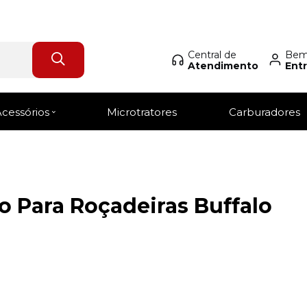
Central de
Bem-
Atendimento
Entr
Login Revendedor
Acessórios
Microtratores
Carburadores
o Para Roçadeiras Buffalo