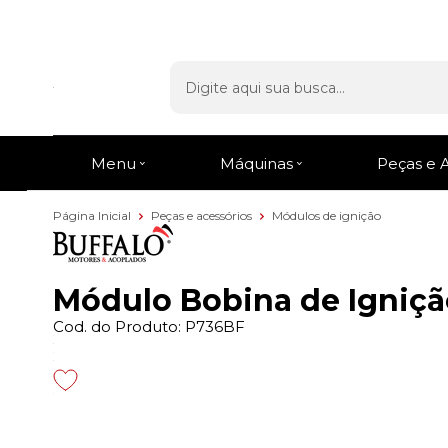
Entrega Rápida
em todo o Brasil
Menu
Máquinas
Peças e 
Página Inicial
Peças e acessórios
Módulos de ignição
Módulo Bobina de Igniçã
Cod. do Produto: P736BF