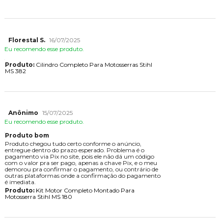
Florestal S.
16/07/2025
Eu recomendo esse produto.
Produto:
Cilindro Completo Para Motosserras Stihl
MS 382
Anônimo
15/07/2025
Eu recomendo esse produto.
Produto bom
Produto chegou tudo certo conforme o anúncio,
entregue dentro do prazo esperado. Problema é o
pagamento via Pix no site, pois ele não dá um código
com o valor pra ser pago, apenas a chave Pix, e o meu
demorou pra confirmar o pagamento, ou contrário de
outras plataformas onde a confirmação do pagamento
é imediata.
Produto:
Kit Motor Completo Montado Para
Motosserra Stihl MS 180