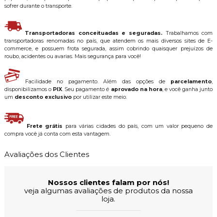
sofrer durante o transporte.
Transportadoras conceituadas e seguradas.
Trabalhamos com
transportadoras renomadas no país, que atendem os mais diversos sites de E-
commerce, e possuem frota segurada, assim cobrindo quaisquer prejuízos de
roubo, acidentes ou avarias. Mais segurança para você!
Facilidade no pagamento. Além das opções de
parcelamento
,
disponibilizamos o
PIX
. Seu pagamento é
aprovado na hora
, e você ganha junto
um
desconto exclusivo
por utilizar este meio.
Frete grátis
para várias cidades do país, com um valor pequeno de
compra você já conta com esta vantagem.
Avaliações dos Clientes
Nossos clientes falam por nós!
veja algumas avaliações de produtos da nossa
loja.