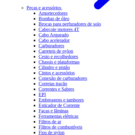
Peças e acessórios
Amortecedores
Bombas de óleo
Brocas para perfuradores de solo
Cabeçote motores 4T
Cabo Arqueado
Cabo acelerador
Carburadores
Carreteis de nylon
Cesto e recolhedores
Chassis e plataformas
Cilindro e pistão
Cintos e acessórios
Conexão de carburadores
Correias tração
Correntes e Sabres
EPI
Embreagens e tambores
Esticador de Corrente
Facas e lâminas
Ferramentas elétricas
Filtros de ar
Filtros de combustíveis
Fios de nylon