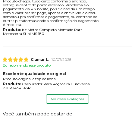
Produto chegou tudo certo conforme o anúncio,
entregue dentro do prazo esperado. Problema é o
pagamento via Pix no site, pois ele não dá um código
com o valor pra ser pago, apenas a chave Pix, e o meu
demorou pra confirmar o pagamento, ou contrário de
outras plataformas onde a confirmação do pagamento
é imediata.
Produto:
Kit Motor Completo Montado Para
Motosserra Stihl MS 180
Clamar L.
10/07/2025
Eu recomendo esse produto.
Excelente qualidade e original
Produto original e top de linha
Produto:
Carburador Para Roçadeira Husqvarna
236R 143R 143RII
Ver mais avaliações
Você também pode gostar de