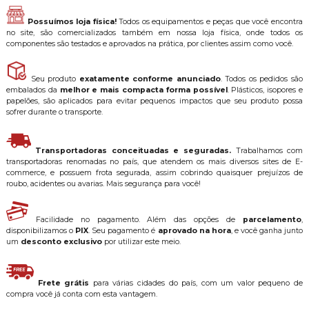
Possuímos loja física!
Todos os equipamentos e peças que você encontra
no site, são comercializados também em nossa loja física, onde todos os
componentes são testados e aprovados na prática, por clientes assim como você.
Seu produto
exatamente conforme anunciado
. Todos os pedidos são
embalados da
melhor e mais compacta forma possível
. Plásticos, isopores e
papelões, são aplicados para evitar pequenos impactos que seu produto possa
sofrer durante o transporte.
Transportadoras conceituadas e seguradas.
Trabalhamos com
transportadoras renomadas no país, que atendem os mais diversos sites de E-
commerce, e possuem frota segurada, assim cobrindo quaisquer prejuízos de
roubo, acidentes ou avarias. Mais segurança para você!
Facilidade no pagamento. Além das opções de
parcelamento
,
disponibilizamos o
PIX
. Seu pagamento é
aprovado na hora
, e você ganha junto
um
desconto exclusivo
por utilizar este meio.
Frete grátis
para várias cidades do país, com um valor pequeno de
compra você já conta com esta vantagem.