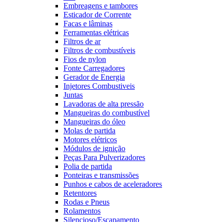
Embreagens e tambores
Esticador de Corrente
Facas e lâminas
Ferramentas elétricas
Filtros de ar
Filtros de combustíveis
Fios de nylon
Fonte Carregadores
Gerador de Energia
Injetores Combustiveis
Juntas
Lavadoras de alta pressão
Mangueiras do combustível
Mangueiras do óleo
Molas de partida
Motores elétricos
Módulos de ignição
Peças Para Pulverizadores
Polia de partida
Ponteiras e transmissões
Punhos e cabos de aceleradores
Retentores
Rodas e Pneus
Rolamentos
Silencioso/Escapamento