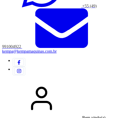
+55 (49)
991004922
kempa@kempamaquinas.com.br
Bem-vindo(a)