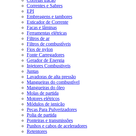
Correias tração
Correntes e Sabres
EPI
Embreagens e tambores
Esticador de Corrente
Facas e lâminas
Ferramentas elétricas
Filtros de ar
Filtros de combustíveis
Fios de nylon
Fonte Carregadores
Gerador de Energia
Injetores Combustiveis
Juntas
Lavadoras de alta pressão
Mangueiras do combustível
Mangueiras do óleo
Molas de partida
Motores elétricos
Módulos de ignição
Peças Para Pulverizadores
Polia de partida
Ponteiras e transmissões
Punhos e cabos de aceleradores
Retentores