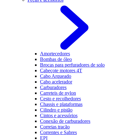
Amortecedores
Bombas de óleo
Brocas para perfuradores de solo
Cabeçote motores 4T
Cabo Arqueado
Cabo acelerador
Carburadores
Carreteis de nylon
Cesto e recolhedores
Chassis e plataformas
Cilindro e pistão
Cintos e acessórios
Conexão de carburadores
Correias tração
Correntes e Sabres
EPI