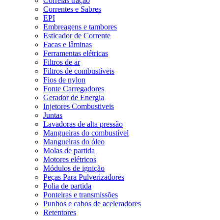
Correias tração
Correntes e Sabres
EPI
Embreagens e tambores
Esticador de Corrente
Facas e lâminas
Ferramentas elétricas
Filtros de ar
Filtros de combustíveis
Fios de nylon
Fonte Carregadores
Gerador de Energia
Injetores Combustiveis
Juntas
Lavadoras de alta pressão
Mangueiras do combustível
Mangueiras do óleo
Molas de partida
Motores elétricos
Módulos de ignição
Peças Para Pulverizadores
Polia de partida
Ponteiras e transmissões
Punhos e cabos de aceleradores
Retentores