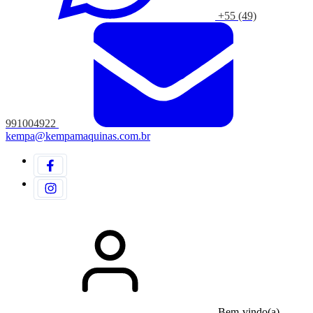
+55 (49)
991004922
kempa@kempamaquinas.com.br
Bem-vindo(a)