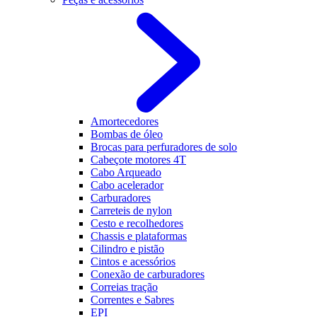
Amortecedores
Bombas de óleo
Brocas para perfuradores de solo
Cabeçote motores 4T
Cabo Arqueado
Cabo acelerador
Carburadores
Carreteis de nylon
Cesto e recolhedores
Chassis e plataformas
Cilindro e pistão
Cintos e acessórios
Conexão de carburadores
Correias tração
Correntes e Sabres
EPI