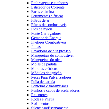
Embreagens e tambores
Esticador de Corrente
Facas e lâminas
Ferramentas elétricas
Filtros de ar
Filtros de combustíveis
Fios de nylon
Fonte Carregadores
Gerador de Energia
Injetores Combustiveis
Juntas
Lavadoras de alta pressão
Mangueiras do combustível
Mangueiras do óleo
Molas de partida
Motores elétricos
Módulos de ignição
Peças Para Pulverizadores
Polia de partida
Ponteiras e transmissões
Punhos e cabos de aceleradores
Retentores
Rodas e Pneus
Rolamentos
Silencioso/Escapamento